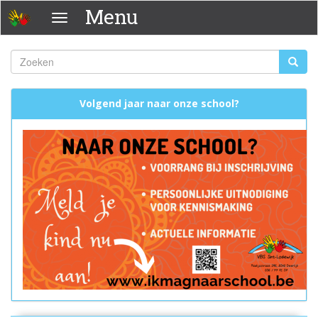
Overslaan
Menu
Menu
en
naar
de
Zoeken
Zoeke
inhoud
Zoekveld
gaan
Volgend jaar naar onze school?