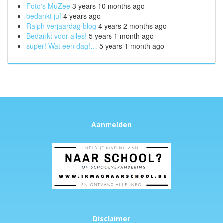
Foto's MuZee
3 years 10 months ago
bedankt juf
4 years ago
Ralph verjaardag blog
4 years 2 months ago
Bedankt voor alles!
5 years 1 month ago
super! Wat een dag!…
5 years 1 month ago
Aanmelden
Disclaimer