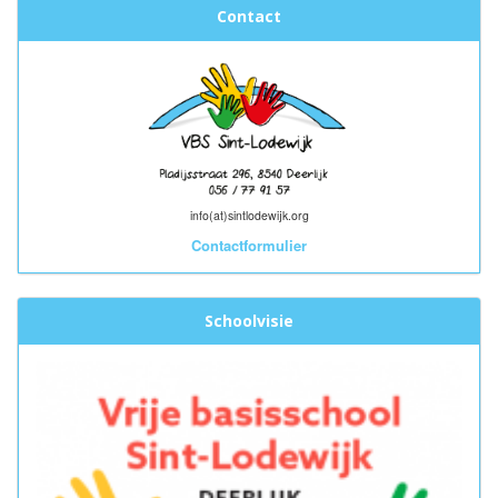
Contact
info(at)sintlodewijk.org
Contactformulier
Schoolvisie