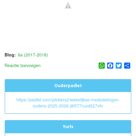
Blog
6a (2017-2018)
WhatsApp
Facebook
Twitter
Sh
Reactie toevoegen
Ouderpadlet
https://padlet.com/plickers2/wekelijkse-mededelingen-
ouders-2025-2026-ji6577ruzd527vfn
Yurls