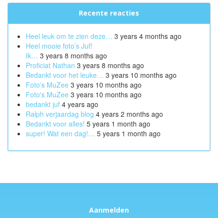
Recente reacties
Heel leuk om te zien deze…
3 years 4 months ago
Heel mooie foto’s Juf!
Ik…
3 years 8 months ago
Proficiat Nathan
3 years 8 months ago
Bedankt voor het leuke…
3 years 10 months ago
Foto’s MuZee
3 years 10 months ago
Foto's MuZee
3 years 10 months ago
bedankt juf
4 years ago
Ralph verjaardag blog
4 years 2 months ago
Bedankt voor alles!
5 years 1 month ago
super! Wat een dag!…
5 years 1 month ago
Aanmelden