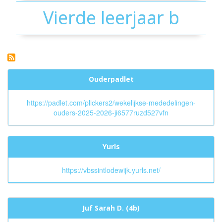
Vierde leerjaar b
Ouderpadlet
https://padlet.com/plickers2/wekelijkse-mededelingen-
ouders-2025-2026-ji6577ruzd527vfn
Yurls
https://vbssintlodewijk.yurls.net/
Juf Sarah D. (4b)