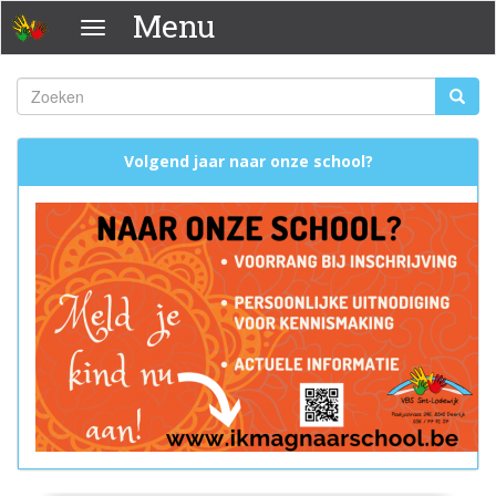
Overslaan
Menu
Menu
en
naar
de
Zoeken
Zoeke
inhoud
Zoekveld
gaan
Volgend jaar naar onze school?