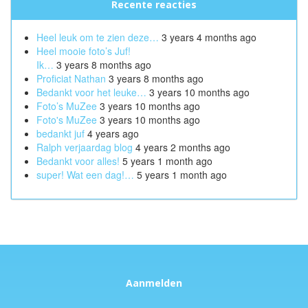
Recente reacties
Heel leuk om te zien deze…
3 years 4 months ago
Heel mooie foto’s Juf!
Ik…
3 years 8 months ago
Proficiat Nathan
3 years 8 months ago
Bedankt voor het leuke…
3 years 10 months ago
Foto’s MuZee
3 years 10 months ago
Foto's MuZee
3 years 10 months ago
bedankt juf
4 years ago
Ralph verjaardag blog
4 years 2 months ago
Bedankt voor alles!
5 years 1 month ago
super! Wat een dag!…
5 years 1 month ago
Aanmelden