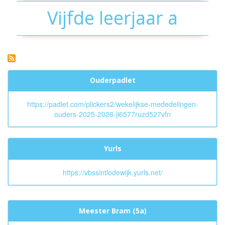
Vijfde leerjaar a
Ouderpadlet
https://padlet.com/plickers2/wekelijkse-mededelingen-
ouders-2025-2026-ji6577ruzd527vfn
Yurls
https://vbssintlodewijk.yurls.net/
Meester Bram (5a)