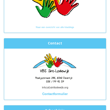
Naar een overzicht van alle klasblogs
Contact
info(at)sintlodewijk.org
Contactformulier