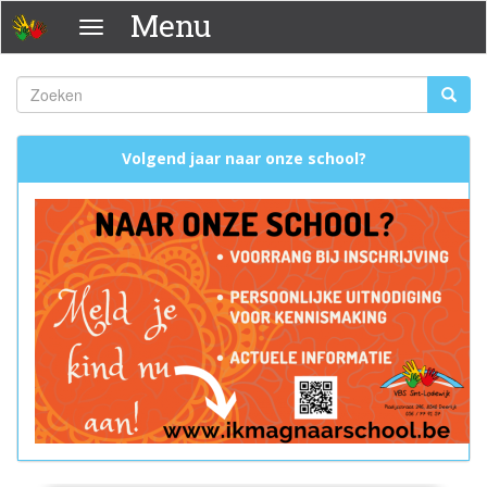
Overslaan
Menu
Menu
en
naar
de
Zoeken
Zoeke
inhoud
Zoekveld
gaan
Volgend jaar naar onze school?