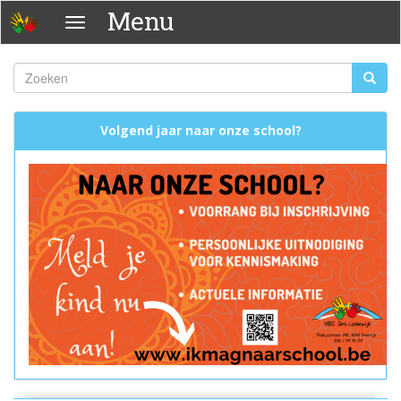
Overslaan
Menu
Menu
en
naar
de
Zoeken
Zoeke
inhoud
Zoekveld
gaan
Volgend jaar naar onze school?