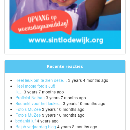
Recente reacties
Heel leuk om te zien deze…
3 years 4 months ago
Heel mooie foto’s Juf!
Ik…
3 years 7 months ago
Proficiat Nathan
3 years 7 months ago
Bedankt voor het leuke…
3 years 10 months ago
Foto’s MuZee
3 years 10 months ago
Foto's MuZee
3 years 10 months ago
bedankt juf
4 years ago
Ralph verjaardag blog
4 years 2 months ago