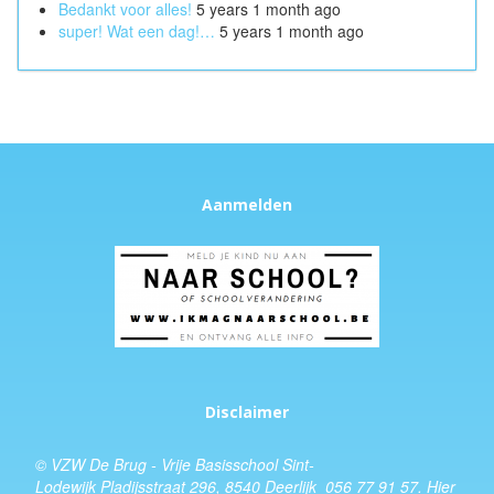
Bedankt voor alles!
5 years 1 month ago
super! Wat een dag!…
5 years 1 month ago
Aanmelden
Disclaimer
© VZW De Brug - Vrije Basisschool Sint-
Lodewijk Pladijsstraat 296, 8540 Deerlijk 056 77 91 57.
Hier