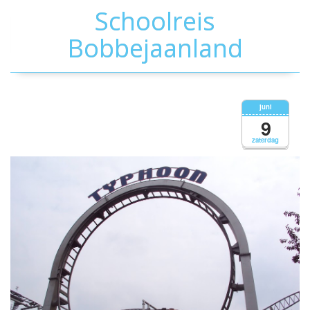
Schoolreis
Bobbejaanland
juni
9
zaterdag