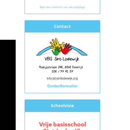
Naar een overzicht van alle klasblogs
Contact
info(at)sintlodewijk.org
Contactformulier
Schoolvisie