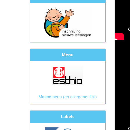
Menu
Maandmenu (en allergenenlijst)
Labels