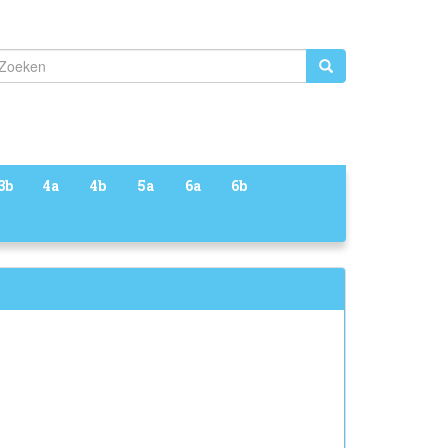
Zoeken
3b
4a
4b
5a
6a
6b