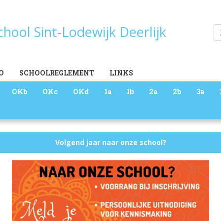
school Sint-Lodewijk Deerlijk
Zoeken
O
SCHOOLREGLEMENT
LINKS
OKb
OKc
OKd
1a
1b
2a
2b
3a
Volgend jaar naar onze school?