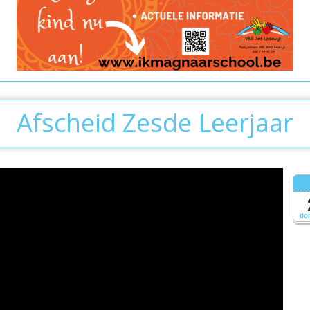
Afscheid Zesde Leerjaar
do