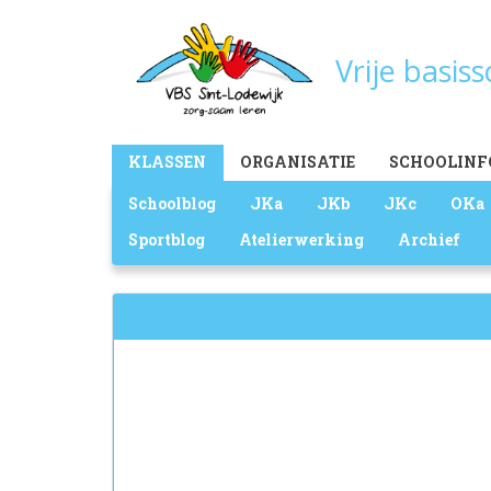
Overslaan
en
Vrije basis
naar
de
inhoud
gaan
Main
KLASSEN
ORGANISATIE
SCHOOLINF
menu
Schoolblog
JKa
JKb
JKc
OKa
Sportblog
Atelierwerking
Archief
Zoekveld