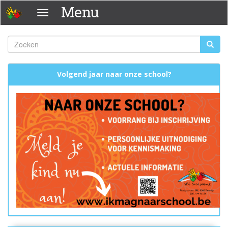
Overslaan
Menu
Menu
en
naar
de
Zoeken
Zoeke
inhoud
Zoekveld
gaan
Volgend jaar naar onze school?