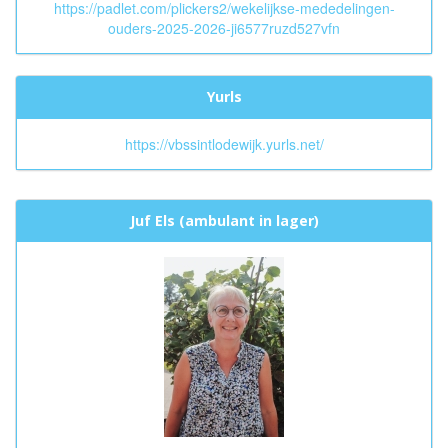
https://padlet.com/plickers2/wekelijkse-mededelingen-
ouders-2025-2026-ji6577ruzd527vfn
Yurls
https://vbssintlodewijk.yurls.net/
Juf Els (ambulant in lager)