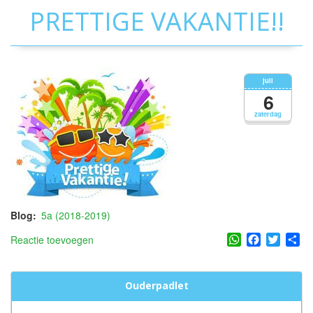
PRETTIGE VAKANTIE!!
juli
6
zaterdag
Blog
5a (2018-2019)
WhatsApp
Facebook
Twitter
Sh
Reactie toevoegen
Ouderpadlet