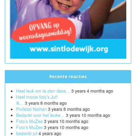
Recente reacties
Heel leuk om te zien deze…
3 years 4 months ago
Heel mooie foto’s Juf!
Ik…
3 years 8 months ago
Proficiat Nathan
3 years 8 months ago
Bedankt voor het leuke…
3 years 10 months ago
Foto’s MuZee
3 years 10 months ago
Foto's MuZee
3 years 10 months ago
bedankt juf
4 years ago