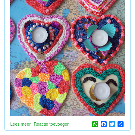
WhatsApp
Facebook
Twitter
Shar
Lees meer
over
Reactie toevoegen
Moederdag