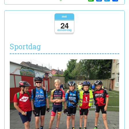
Schoolreis
Bobbejaanland
mei
24
donderdag
Sportdag