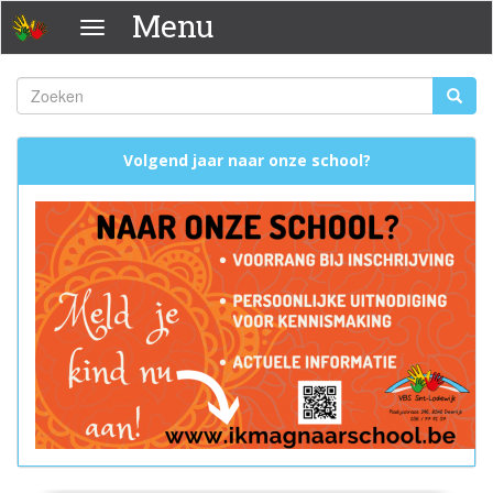
Overslaan
Menu
Menu
en
naar
de
Zoeken
Zoeke
inhoud
Zoekveld
gaan
Volgend jaar naar onze school?