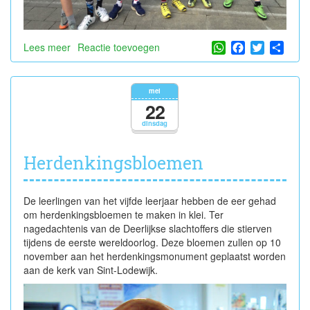
WhatsApp
Facebook
Twitter
Shar
Lees meer
over
Reactie toevoegen
Sportdag
mei
22
dinsdag
Herdenkingsbloemen
De leerlingen van het vijfde leerjaar hebben de eer gehad
om herdenkingsbloemen te maken in klei. Ter
nagedachtenis van de Deerlijkse slachtoffers die stierven
tijdens de eerste wereldoorlog. Deze bloemen zullen op 10
november aan het herdenkingsmonument geplaatst worden
aan de kerk van Sint-Lodewijk.