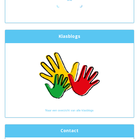
Klasblogs
Naar een overzicht van alle klasblogs
Contact