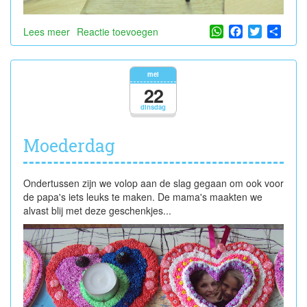
WhatsApp
Facebook
Twitter
Shar
Lees meer
over
Reactie toevoegen
Herdenkingsbloemen
mei
22
dinsdag
Moederdag
Ondertussen zijn we volop aan de slag gegaan om ook voor
de papa's iets leuks te maken. De mama's maakten we
alvast blij met deze geschenkjes...