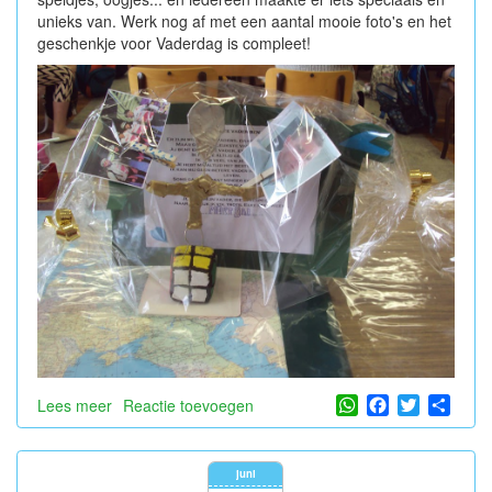
unieks van. Werk nog af met een aantal mooie foto's en het
geschenkje voor Vaderdag is compleet!
WhatsApp
Facebook
Twitter
Shar
Lees meer
over
Reactie toevoegen
Vaderdag
juni