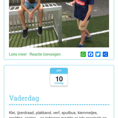
WhatsApp
Facebook
Twitter
Shar
Lees meer
over
Reactie toevoegen
Dialoog
juni
10
zondag
Vaderdag
Klei, ijzerdraad, plakband, verf, spuitbus, klemmetjes,
speldjes, oogjes... en iedereen maakte er iets speciaals en