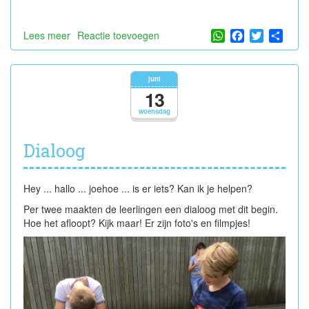
WhatsApp
Facebook
Twitter
Shar
Lees meer
over
Reactie toevoegen
Talentendag
juni
13
woensdag
Dialoog
Hey ... hallo ... joehoe ... is er iets? Kan ik je helpen?
Per twee maakten de leerlingen een dialoog met dit begin.
Hoe het afloopt? Kijk maar! Er zijn foto's en filmpjes!