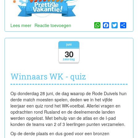
WhatsApp
Facebook
Twitter
Shar
Lees meer
over
Reactie toevoegen
Prettige
vakantie!
juni
30
zaterdag
Winnaars WK - quiz
Op donderdag 28 juni, de dag waarop de Rode Duivels hun
derde match moesten spelen, deden we in het vijfde
leerjaar een quiz rond het WK-voetbal. Allerlei vragen en
opdrachten rond Rusland en de deelnemende landen
werden opgelost. Met behulp van de atlas en de I-pad
konden de teams van 2 of 3 leerlingen punten verzamelen.
Op de derde plaats en dus goed voor een bronzen