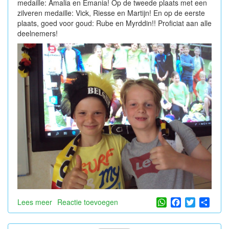
medaille: Amalia en Emania! Op de tweede plaats met een
zilveren medaille: Vick, Riesse en Martijn! En op de eerste
plaats, goed voor goud: Rube en Myrddin!! Proficiat aan alle
deelnemers!
WhatsApp
Facebook
Twitter
Shar
Lees meer
over
Reactie toevoegen
Winnaars
WK