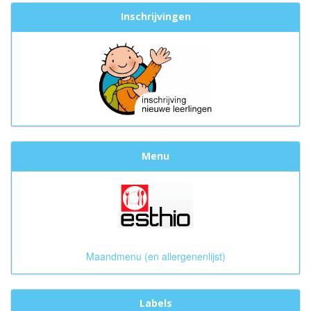
Inschrijvingen
Menu
Maandmenu (en allergenenlijst)
Labels