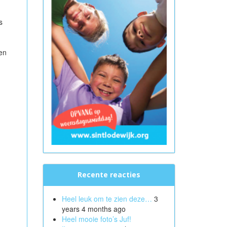
s
en
Recente reacties
Heel leuk om te zien deze…
3
years 4 months ago
Heel mooie foto’s Juf!