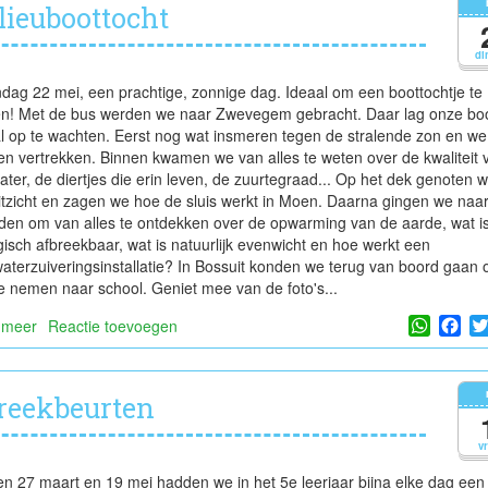
lieuboottocht
di
ag 22 mei, een prachtige, zonnige dag. Ideaal om een boottochtje te
n! Met de bus werden we naar Zwevegem gebracht. Daar lag onze bo
l op te wachten. Eerst nog wat insmeren tegen de stralende zon en we
n vertrekken. Binnen kwamen we van alles te weten over de kwaliteit 
ater, de diertjes die erin leven, de zuurtegraad... Op het dek genoten 
itzicht en zagen we hoe de sluis werkt in Moen. Daarna gingen we naa
en om van alles te ontdekken over de opwarming van de aarde, wat i
gisch afbreekbaar, wat is natuurlijk evenwicht en hoe werkt een
waterzuiveringsinstallatie? In Bossuit konden we terug van boord gaan
e nemen naar school. Geniet mee van de foto's...
Whats
Fa
 meer
over
Reactie toevoegen
Milieuboottocht
reekbeurten
v
n 27 maart en 19 mei hadden we in het 5e leerjaar bijna elke dag een