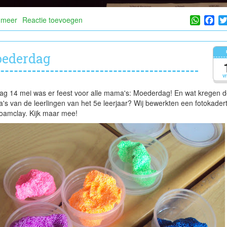
Whats
Fa
 meer
over
Reactie toevoegen
Spreekbeurten
ederdag
v
g 14 mei was er feest voor alle mama's: Moederdag! En wat kregen d
s van de leerlingen van het 5e leerjaar? Wij bewerkten een fotokadert
oamclay. Kijk maar mee!