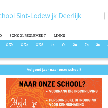
school Sint-Lodewijk Deerlijk
Zoeken
O
SCHOOLREGLEMENT
LINKS
OKb
OKc
OKd
1a
1b
2a
2b
3a
Volgend jaar naar onze school?