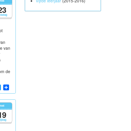
Vijfde leerjaar
(2015-2016)
mei
23
nsdag
ot
van
we van
r
s
 om de
App
cebook
Twitter
Share
mei
19
rijdag