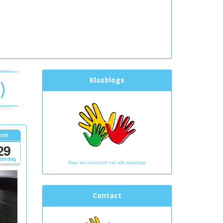
Klasblogs
)
juni
29
derdag
Naar een overzicht van alle klasblogs
Contact