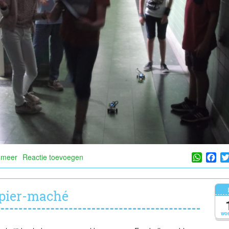
Whats
Fa
 meer
over
Reactie toevoegen
Programmeren
met
5a
pier-maché
wo