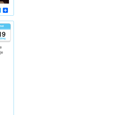
App
cebook
Twitter
Share
mei
19
rijdag
e
je