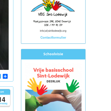
info(at)sintlodewijk.org
Contactformulier
Schoolvisie
App
cebook
Twitter
Share
juni
14
ensdag