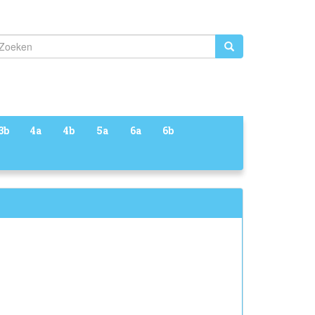
Zoeken
3b
4a
4b
5a
6a
6b