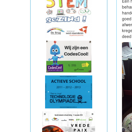
Een h
behan
hande
goed 
afwer
krege
deed 