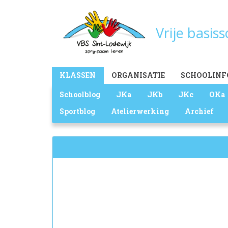
Overslaan
en
Vrije basis
naar
de
inhoud
gaan
Main
KLASSEN
ORGANISATIE
SCHOOLINF
menu
Schoolblog
JKa
JKb
JKc
OKa
Sportblog
Atelierwerking
Archief
Zoekveld