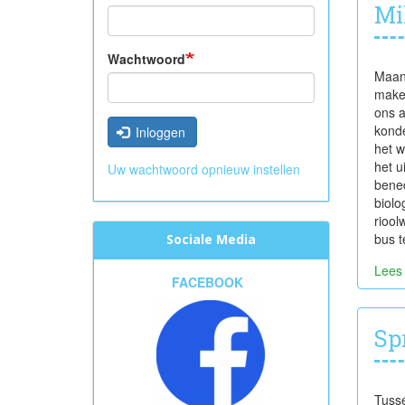
Mi
Wachtwoord
Maand
make
ons a
konde
Inloggen
het w
het u
Uw wachtwoord opnieuw instellen
bened
biolo
riool
bus t
Sociale Media
Lees
FACEBOOK
Sp
Tusse