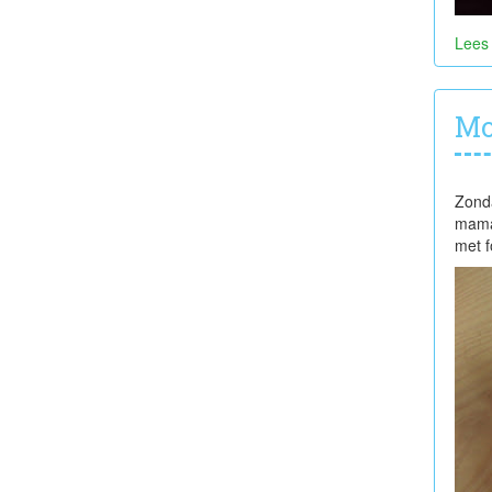
Lees
Mo
Zonda
mama'
met f