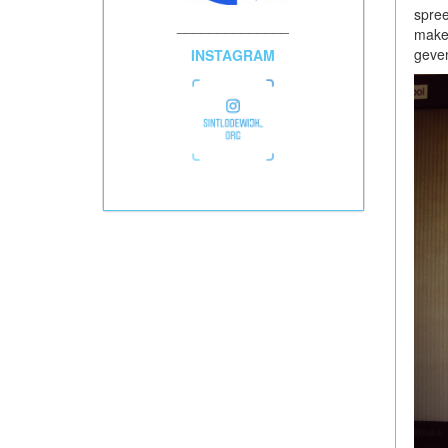
spree
______________
maken
geven
INSTAGRAM