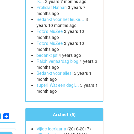
Ik…
3 years 7 months ago
Proficiat Nathan
3 years 7
months ago
Bedankt voor het leuke…
3
years 10 months ago
Foto’s MuZee
3 years 10
months ago
Foto's MuZee
3 years 10
months ago
bedankt juf
4 years ago
Ralph verjaardag blog
4 years 2
months ago
Bedankt voor alles!
5 years 1
month ago
super! Wat een dag!…
5 years 1
month ago
Archief (5)
App
cebook
Twitter
Share
Vijfde leerjaar a
(2016-2017)