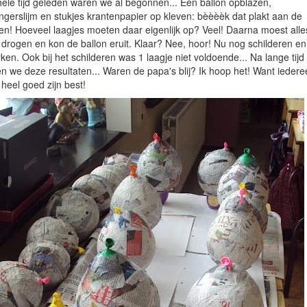
ele tijd geleden waren we al begonnen... Een ballon opblazen,
gerslijm en stukjes krantenpapier op kleven: bèèèèk dat plakt aan de
n! Hoeveel laagjes moeten daar eigenlijk op? Veel! Daarna moest alle
drogen en kon de ballon eruit. Klaar? Nee, hoor! Nu nog schilderen en
ken. Ook bij het schilderen was 1 laagje niet voldoende... Na lange tijd
n we deze resultaten... Waren de papa's blij? Ik hoop het! Want iedere
heel goed zijn best!