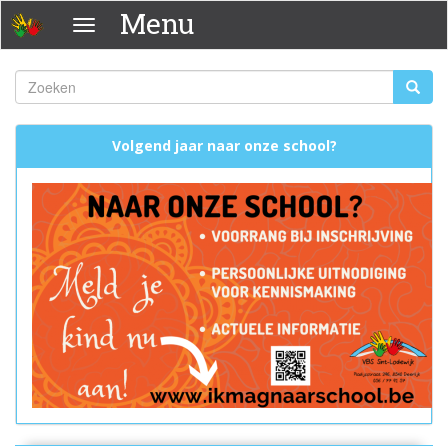
Overslaan
Menu
Menu
en
naar
de
Zoeken
Zoeke
inhoud
Zoekveld
gaan
Volgend jaar naar onze school?