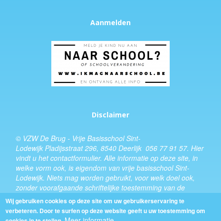
Aanmelden
Disclaimer
© VZW De Brug - Vrije Basisschool Sint-
Lodewijk Pladijsstraat 296, 8540 Deerlijk 056 77 91 57.
Hier
vindt u het
contactformulier
. Alle informatie op deze site, in
welke vorm ook, is eigendom van vrije basisschool Sint-
Lodewijk. Niets mag worden gebruikt, voor welk doel ook,
zonder voorafgaande schriftelijke toestemming van de
schooldirecteur.
Wij gebruiken cookies op deze site om uw gebruikerservaring te
verbeteren. Door te surfen op deze website geeft u uw toestemming om
Design:
Kevin Van Eenoo
Meer informatie
cookies in te stellen.