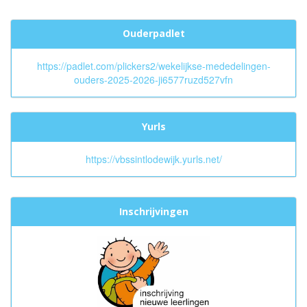
Ouderpadlet
https://padlet.com/plickers2/wekelijkse-mededelingen-
ouders-2025-2026-ji6577ruzd527vfn
Yurls
https://vbssintlodewijk.yurls.net/
Inschrijvingen