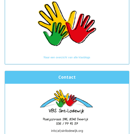
Naar een overzicht van alle klasblogs
Contact
info(at)sintlodewijk.org