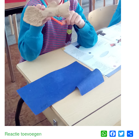
WhatsApp
Facebook
Twitter
Sh
Reactie toevoegen