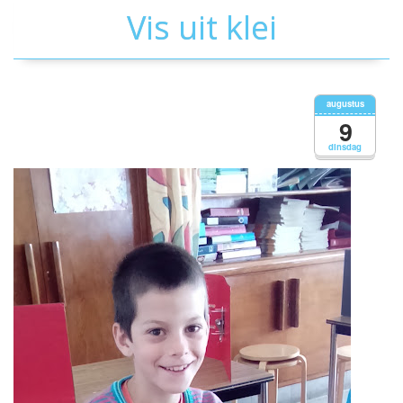
Vis uit klei
augustus
9
dinsdag