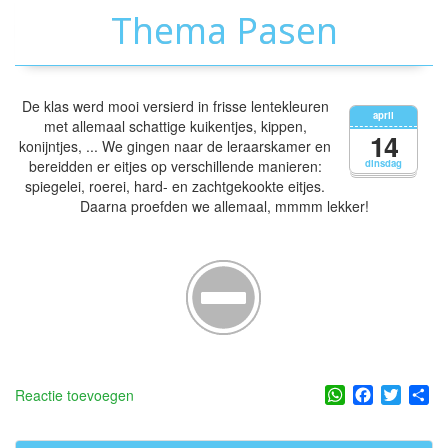
Thema Pasen
De klas werd mooi versierd in frisse lentekleuren
april
met allemaal schattige kuikentjes, kippen,
14
konijntjes, ... We gingen naar de leraarskamer en
bereidden er eitjes op verschillende manieren:
dinsdag
spiegelei, roerei, hard- en zachtgekookte eitjes.
Daarna proefden we allemaal, mmmm lekker!
WhatsApp
Facebook
Twitter
Sh
Reactie toevoegen