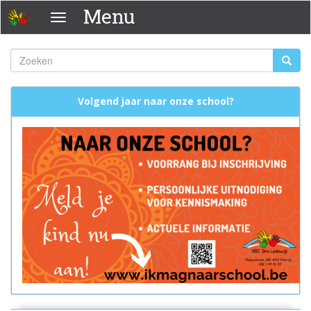
Overslaan
Menu
Menu
en
naar
de
Zoeken
Zoeke
inhoud
Zoekveld
gaan
Volgend jaar naar onze school?