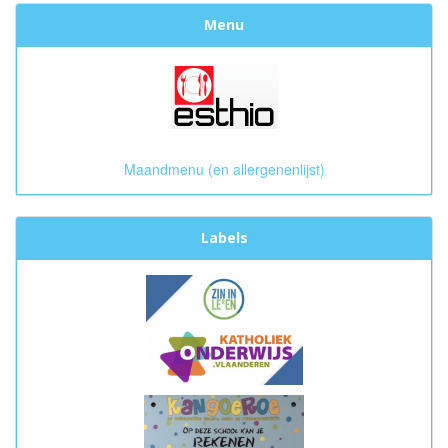
Menu
Maandmenu (en allergenenlijst)
Labels