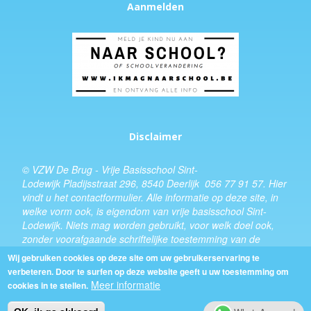
Aanmelden
Disclaimer
© VZW De Brug - Vrije Basisschool Sint-
Lodewijk Pladijsstraat 296, 8540 Deerlijk 056 77 91 57.
Hier
vindt u het
contactformulier
. Alle informatie op deze site, in
welke vorm ook, is eigendom van vrije basisschool Sint-
Lodewijk. Niets mag worden gebruikt, voor welk doel ook,
zonder voorafgaande schriftelijke toestemming van de
schooldirecteur.
Wij gebruiken cookies op deze site om uw gebruikerservaring te
verbeteren. Door te surfen op deze website geeft u uw toestemming om
Design:
Kevin Van Eenoo
Meer informatie
cookies in te stellen.