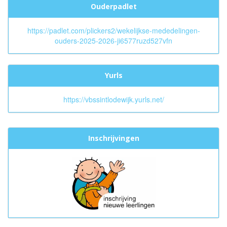
Ouderpadlet
https://padlet.com/plickers2/wekelijkse-mededelingen-
ouders-2025-2026-ji6577ruzd527vfn
Yurls
https://vbssintlodewijk.yurls.net/
Inschrijvingen