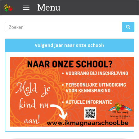
Overslaan
Menu
Menu
en
naar
de
Zoeken
Zoeke
inhoud
Zoekveld
gaan
Volgend jaar naar onze school?