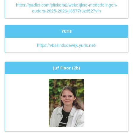
https://padlet.com/plickers2/wekelijkse-mededelingen-
ouders-2025-2026-ji6577ruzd527vfn
Yurls
https://vbssintlodewijk.yurls.net/
Juf Floor (2b)