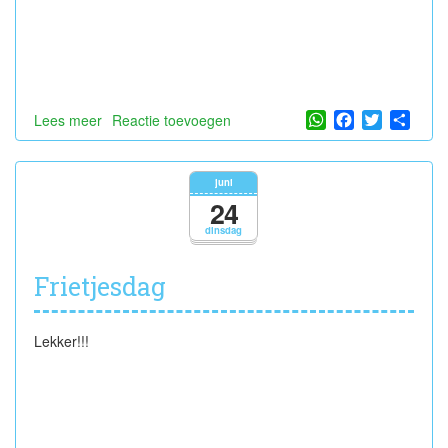
WhatsApp
Facebook
Twitter
Shar
Lees meer
over
Reactie toevoegen
Hieperdepiep
hoera
voor
juni
Amélie!
24
dinsdag
Frietjesdag
Lekker!!!