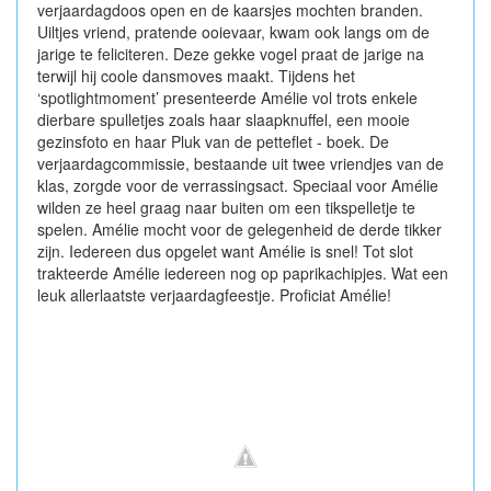
verjaardagdoos open en de kaarsjes mochten branden.
Uiltjes vriend, pratende ooievaar, kwam ook langs om de
jarige te feliciteren. Deze gekke vogel praat de jarige na
terwijl hij coole dansmoves maakt. Tijdens het
‘spotlightmoment’ presenteerde Amélie vol trots enkele
dierbare spulletjes zoals haar slaapknuffel, een mooie
gezinsfoto en haar Pluk van de petteflet - boek. De
verjaardagcommissie, bestaande uit twee vriendjes van de
klas, zorgde voor de verrassingsact. Speciaal voor Amélie
wilden ze heel graag naar buiten om een tikspelletje te
spelen. Amélie mocht voor de gelegenheid de derde tikker
zijn. Iedereen dus opgelet want Amélie is snel! Tot slot
trakteerde Amélie iedereen nog op paprikachipjes. Wat een
leuk allerlaatste verjaardagfeestje. Proficiat Amélie!