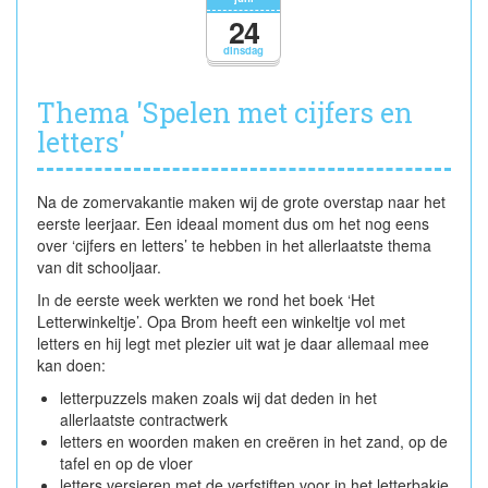
de
24
klas!
dinsdag
Thema 'Spelen met cijfers en
letters'
Na de zomervakantie maken wij de grote overstap naar het
eerste leerjaar. Een ideaal moment dus om het nog eens
over ‘cijfers en letters’ te hebben in het allerlaatste thema
van dit schooljaar.
In de eerste week werkten we rond het boek ‘Het
Letterwinkeltje’. Opa Brom heeft een winkeltje vol met
letters en hij legt met plezier uit wat je daar allemaal mee
kan doen:
letterpuzzels maken zoals wij dat deden in het
allerlaatste contractwerk
letters en woorden maken en creëren in het zand, op de
tafel en op de vloer
letters versieren met de verfstiften voor in het letterbakje