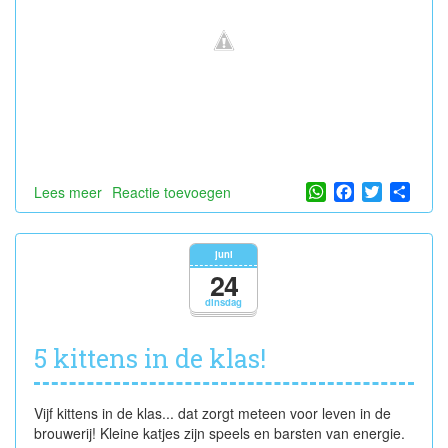
WhatsApp
Facebook
Twitter
Shar
Lees meer
over
Reactie toevoegen
Frietjesdag
juni
24
dinsdag
5 kittens in de klas!
Vijf kittens in de klas... dat zorgt meteen voor leven in de
brouwerij! Kleine katjes zijn speels en barsten van energie.