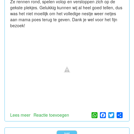
Ze rennen rond, spelen volop en verstoppen zich op de
gekste plekjes. Gelukkig kunnen wij al heel goed tellen, dus
was het niet moeilijk om het volledige nestje weer netjes
aan mama poes terug te geven. Dank je wel voor het fijn
bezoek!
WhatsApp
Facebook
Twitter
Shar
Lees meer
over
Reactie toevoegen
5
kittens
in
juni