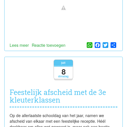
WhatsApp
Facebook
Twitter
Shar
Lees meer
over
Reactie toevoegen
Fijne
vakantie,
lieve
juli
uiltjes!
8
dinsdag
Feestelijk afscheid met de 3e
kleuterklassen
Op de allerlaatste schooldag van het jaar, namen we
afscheid van elkaar met een feestelijke receptie. Héél
dankbaar om alles wat geweest is, maar ook een beetje