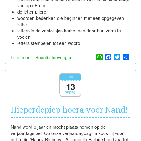
van opa Brom
de letter p leren
woorden bedenken die beginnen met een opgegeven
letter
letters in de voelzakjes herkennen door hun vorm te
voelen
letters stempelen tot een woord
WhatsApp
Facebook
Twitter
Shar
Lees meer
over
Reactie toevoegen
Thema
'Spelen
met
juni
cijfers
13
en
vrijdag
letters'
Hieperdepiep hoera voor Nand!
Nand werd 6 jaar en mocht plaats nemen op de
verjaardagstoel. Op onze verjaardagpagina koos hij voor
het liedje ‘Happy Birthday - A Cappella Barbershop Quartet ‘