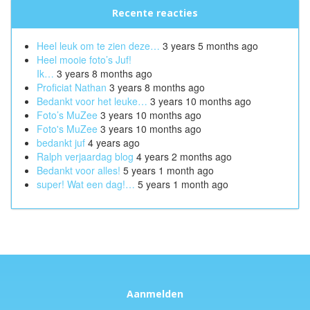
Recente reacties
Heel leuk om te zien deze…
3 years 5 months ago
Heel mooie foto’s Juf!
Ik…
3 years 8 months ago
Proficiat Nathan
3 years 8 months ago
Bedankt voor het leuke…
3 years 10 months ago
Foto’s MuZee
3 years 10 months ago
Foto's MuZee
3 years 10 months ago
bedankt juf
4 years ago
Ralph verjaardag blog
4 years 2 months ago
Bedankt voor alles!
5 years 1 month ago
super! Wat een dag!…
5 years 1 month ago
Aanmelden