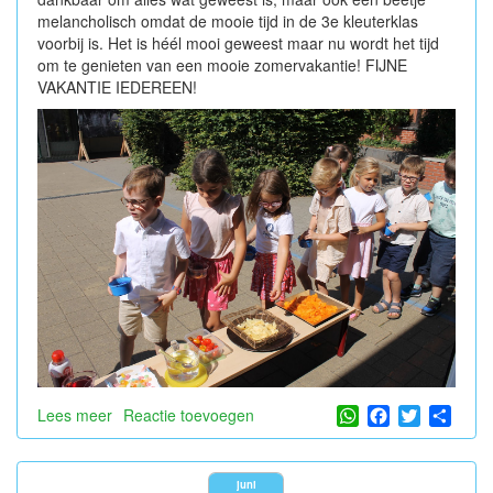
melancholisch omdat de mooie tijd in de 3e kleuterklas
voorbij is. Het is héél mooi geweest maar nu wordt het tijd
om te genieten van een mooie zomervakantie! FIJNE
VAKANTIE IEDEREEN!
WhatsApp
Facebook
Twitter
Shar
Lees meer
over
Reactie toevoegen
Feestelijk
afscheid
met
juni