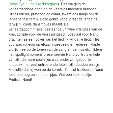
(
https://youtu.be/z1dN8Ycqby4
). Daarna ging de
verjaardagdoos open en de kaarsjes mochten branden.
Uiltjes vriend, pratende ooievaar, kwam ook langs om de
jarige te feliciteren. Deze gekke vogel praat de jarige na
terwijl hij coole dansmoves maakt. De
verjaardagcommissie, bestaande uit twee vriendjes van de
klas, zorgde voor de verrassingsact. Speciaal voor Nand
brachten ze een cover van het lied ‘Ik wil dat je liegt’. Het
duo was volledig op elkaar ingespeeld en iedereen klapte
vrolijk mee op de tonen van de zang en de muziek. Tijdens
het ‘spotlightmoment’ presenteerde Nand vol trots enkele
van zijn dierbare spulletjes waaronder zijn geboorte-
fotoboek met veel ontroerende foto’s, zijn doudou en zijn
knuffeltje dat hij won op de kermis. Tot slot trakteerde Nand
iedereen nog op zoute chipjes. Wat een leuk feestje.
Proficiat Nand!