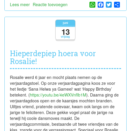
WhatsApp
Facebook
Twitter
Shar
Lees meer
over
Reactie toevoegen
Hieperdepiep
hoera
voor
juni
Nand!
13
vrijdag
Hieperdepiep hoera voor
Rosalie!
Rosalie werd 6 jaar en mocht plaats nemen op de
verjaardagstoel. Op onze verjaardagpagina koos ze voor
het liedje ‘Sana Helwa ya Gameel‘ wat ‘Happy Birthday’
betekent. (
https://youtu.be/4eWXVnfIb1M
). Daarna ging de
verjaardagdoos open en de kaarsjes mochten branden.
Uiltjes vriend, pratende ooievaar, kwam ook langs om de
jarige te feliciteren. Deze gekke vogel praat de jarige na
terwijl hij coole dansmoves maakt. De
verjaardagcommissie, bestaande uit twee vriendjes van de
klas, zorgde voor de verrassingsact. Speciaal voor Rosalie