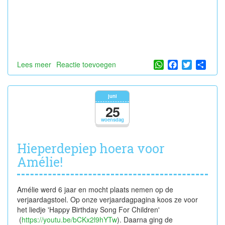
WhatsApp
Facebook
Twitter
Shar
Lees meer
over
Reactie toevoegen
Vol
vertrouwen
op
juni
weg
25
naar
woensdag
het
1e
leerjaar...
Hieperdepiep hoera voor
Amélie!
Amélie werd 6 jaar en mocht plaats nemen op de
verjaardagstoel. Op onze verjaardagpagina koos ze voor
het liedje 'Happy Birthday Song For Children'
(
https://youtu.be/bCKx2l9hYTw
). Daarna ging de