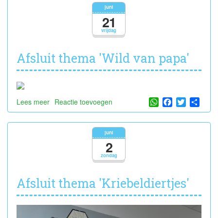
Sara!
juni
21
vrijdag
Afsluit thema 'Wild van papa'
WhatsApp
Facebook
Twitter
Shar
Lees meer
over
Reactie toevoegen
Afsluit
thema
'Wild
juni
van
2
papa'
zondag
Afsluit thema 'Kriebeldiertjes'