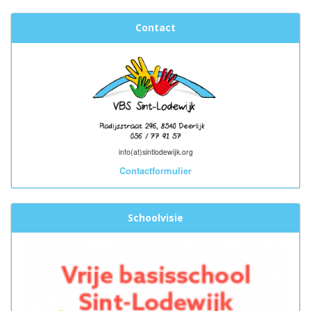
Contact
info(at)sintlodewijk.org
Contactformulier
Schoolvisie