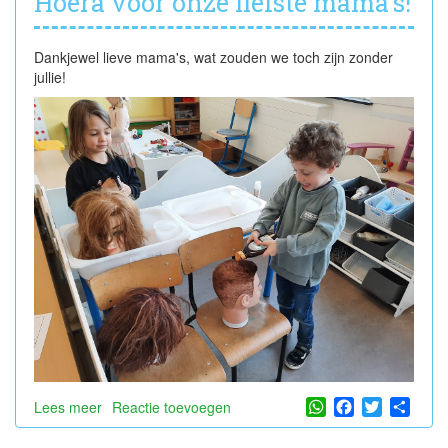
Hoera voor onze liefste mama's!
Dankjewel lieve mama's, wat zouden we toch zijn zonder
jullie!
WhatsApp
Facebook
Twitter
Shar
Lees meer
over
Reactie toevoegen
Hoera
voor