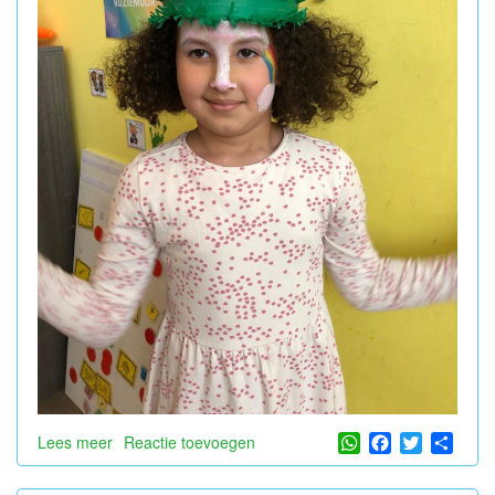
WhatsApp
Facebook
Twitter
Shar
Lees meer
over
Reactie toevoegen
Hoera
voor