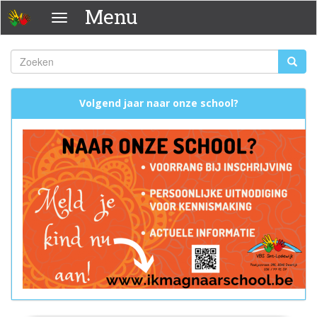
Overslaan
Menu
Menu
en
naar
de
Zoeken
Zoeke
inhoud
Zoekveld
gaan
Volgend jaar naar onze school?