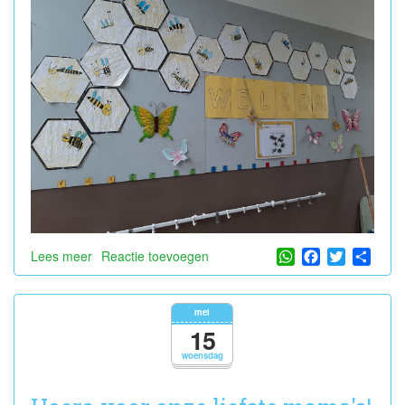
WhatsApp
Facebook
Twitter
Shar
Lees meer
over
Reactie toevoegen
Afsluit
thema
'Kriebeldiertjes'
mei
15
woensdag