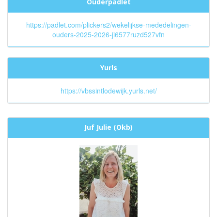
Ouderpadlet
https://padlet.com/plickers2/wekelijkse-mededelingen-
ouders-2025-2026-ji6577ruzd527vfn
Yurls
https://vbssintlodewijk.yurls.net/
Juf Julie (Okb)