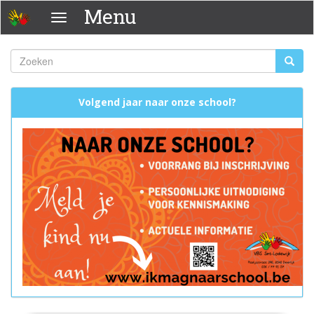
Overslaan
Menu
Menu
en
naar
de
Zoeken
Zoeke
inhoud
Zoekveld
gaan
Volgend jaar naar onze school?