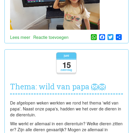
WhatsApp
Facebook
Twitter
Shar
Lees meer
over
Reactie toevoegen
Verjaardag
Amélie
🐞
juni
15
zaterdag
Thema: wild van papa 🦁🦁
De afgelopen weken werkten we rond het thema 'wild van
papa'. Naast onze papa's, hadden we het over de dieren in
de dierentuin.
Wie werkt er allemaal in een dierentuin? Welke dieren zitten
er? Zijn alle dieren gevaarlijk? Mogen ze allemaal in