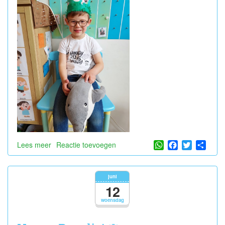
WhatsApp
Facebook
Twitter
Shar
Lees meer
over
Reactie toevoegen
Feest
voor
Nand
juni
✉️
12
🎉
woensdag