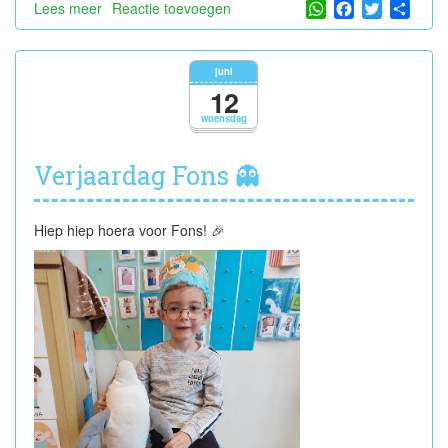
WhatsApp
Facebook
Twitter
Shar
Lees meer
over
Reactie toevoegen
Hoera,
Rosalie!
🌸
juni
12
woensdag
Verjaardag Fons 👻
Hiep hiep hoera voor Fons! 🎉