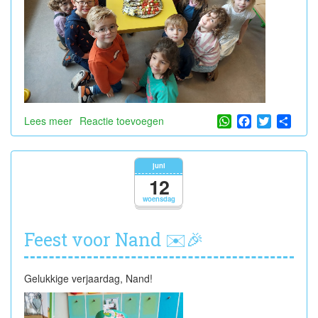
WhatsApp
Facebook
Twitter
Shar
Lees meer
over
Reactie toevoegen
Thema:
wild
van
juni
papa
12
🦁
woensdag
🦁
Feest voor Nand ✉️🎉
Gelukkige verjaardag, Nand!