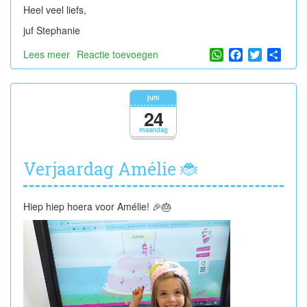
Heel veel liefs,
juf Stephanie
WhatsApp
Facebook
Twitter
Shar
Lees meer
over
Reactie toevoegen
Laatste
weken
in
juni
de
24
dolfijnenklas
maandag
Verjaardag Amélie 🐞
Hiep hiep hoera voor Amélie! 🎉🎂