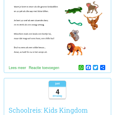
WhatsApp
Facebook
Twitter
Shar
Lees meer
over
Reactie toevoegen
Vaderdag
🦁
🤎
juni
4
dinsdag
Schoolreis: Kids Kingdom