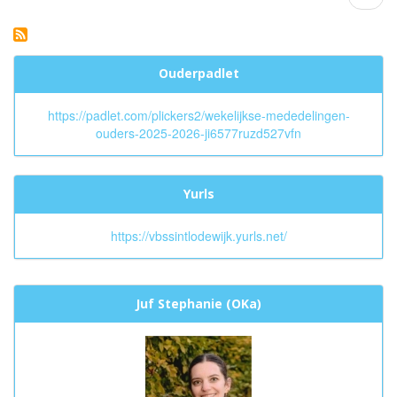
pagin
Molly
🦩
🪷
Ouderpadlet
https://padlet.com/plickers2/wekelijkse-mededelingen-
ouders-2025-2026-ji6577ruzd527vfn
Yurls
https://vbssintlodewijk.yurls.net/
Juf Stephanie (OKa)