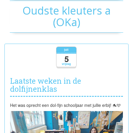
Oudste kleuters a
(OKa)
juli
5
vrijdag
Laatste weken in de
dolfijnenklas
Het was oprecht een dol-fijn schooljaar met jullie erbij! 🐬🩵