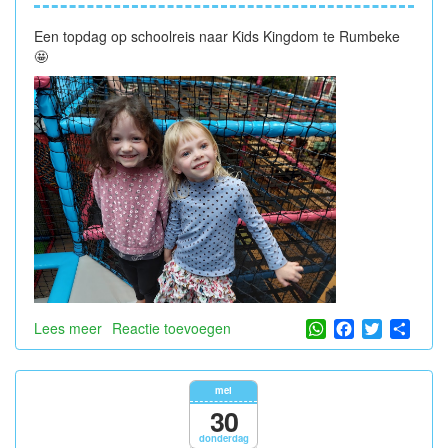
Een topdag op schoolreis naar Kids Kingdom te Rumbeke
🤩
WhatsApp
Facebook
Twitter
Shar
Lees meer
over
Reactie toevoegen
Schoolreis:
Kids
Kingdom
mei
30
donderdag