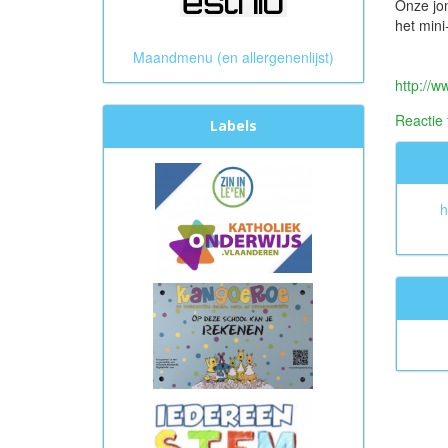
Onze jon
het mini
Maandmenu (en allergenenlijst)
http://w
Reactie
Labels
h