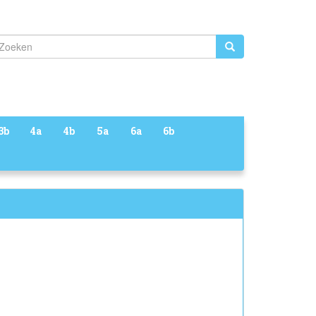
Zoeken
3b
4a
4b
5a
6a
6b