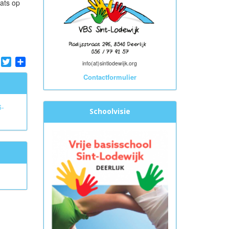
ats op
tsApp
Facebook
Twitter
Share
info(at)sintlodewijk.org
Contactformulier
6-
Schoolvisie