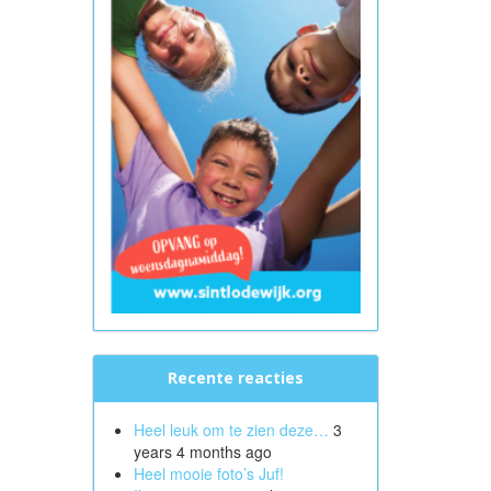
Recente reacties
Heel leuk om te zien deze…
3
years 4 months ago
Heel mooie foto’s Juf!