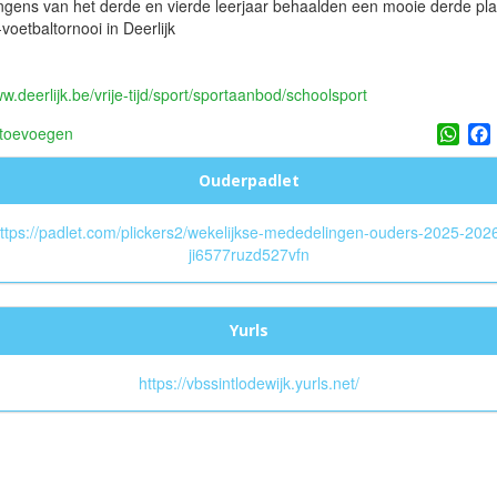
gens van het derde en vierde leerjaar behaalden een mooie derde pla
-voetbaltornooi in Deerlijk
ww.deerlijk.be/vrije-tijd/sport/sportaanbod/schoolsport
Wha
 toevoegen
Ouderpadlet
ttps://padlet.com/plickers2/wekelijkse-mededelingen-ouders-2025-202
ji6577ruzd527vfn
Yurls
https://vbssintlodewijk.yurls.net/