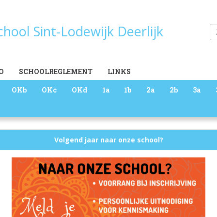
school Sint-Lodewijk Deerlijk
Zoeken
O
SCHOOLREGLEMENT
LINKS
OKb
OKc
OKd
1a
1b
2a
2b
3a
Volgend jaar naar onze school?