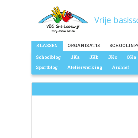
Overslaan
en
Vrije basis
naar
de
inhoud
gaan
Main
KLASSEN
ORGANISATIE
SCHOOLINF
menu
Schoolblog
JKa
JKb
JKc
OKa
Sportblog
Atelierwerking
Archief
Zoekveld