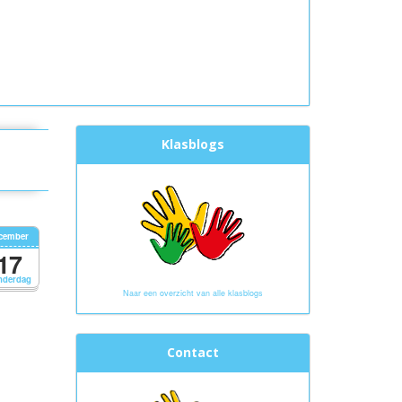
Klasblogs
cember
17
nderdag
Naar een overzicht van alle klasblogs
Contact