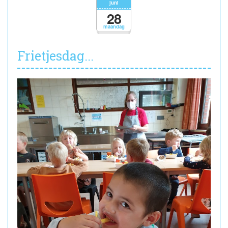
juni
28
maandag
Frietjesdag...