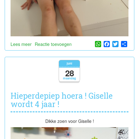
WhatsApp
Facebook
Twitter
Shar
Lees meer
over
Reactie toevoegen
Hieperdepiep
hoera
!
juni
Nora
28
wordt
maandag
4
jaar
!
Hieperdepiep hoera ! Giselle
wordt 4 jaar !
Dikke zoen voor Giselle !