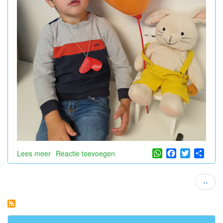
WhatsApp
Facebook
Twitter
Shar
Lees meer
over
Reactie toevoegen
Hieperdepiep
hoera
Paginatie
Volge
››
!
pagin
Cedric
wordt
4
jaar