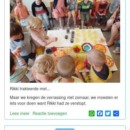
Rikki trakteerde met...
Maar we kregen de verrassing niet zomaar, we moesten er
iets voor doen want Rikki had ze verstopt.
WhatsApp
Facebook
Twitter
Shar
Lees meer
over
Reactie toevoegen
Een
feestdagje...