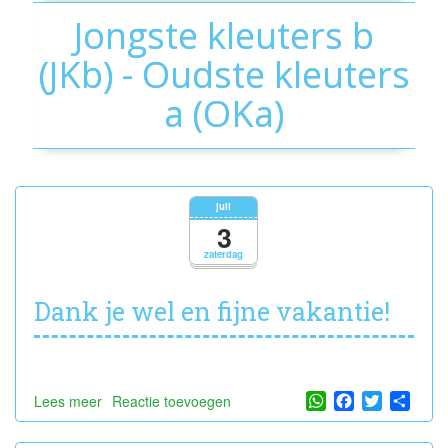
Jongste kleuters b
(JKb) - Oudste kleuters
a (OKa)
juli
3
zaterdag
Dank je wel en fijne vakantie!
WhatsApp
Facebook
Twitter
Shar
Lees meer
over
Reactie toevoegen
Dank
je