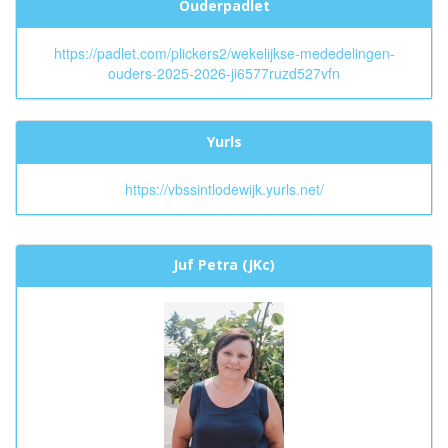
Ouderpadlet
!
https://padlet.com/plickers2/wekelijkse-mededelingen-
ouders-2025-2026-ji6577ruzd527vfn
Yurls
https://vbssintlodewijk.yurls.net/
Juf Petra (JKc)