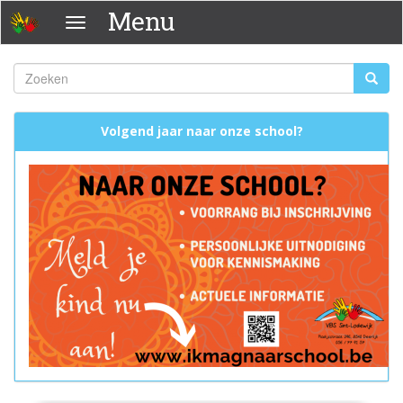
Overslaan
Menu
Menu
en
naar
de
Zoeken
Zoeke
inhoud
Zoekveld
gaan
Volgend jaar naar onze school?