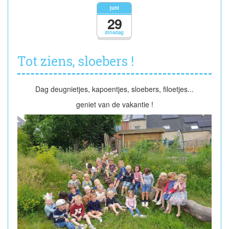
wel
juni
en
29
fijne
dinsdag
vakantie!
Tot ziens, sloebers !
Dag deugnietjes, kapoentjes, sloebers, filoetjes...
geniet van de vakantie !