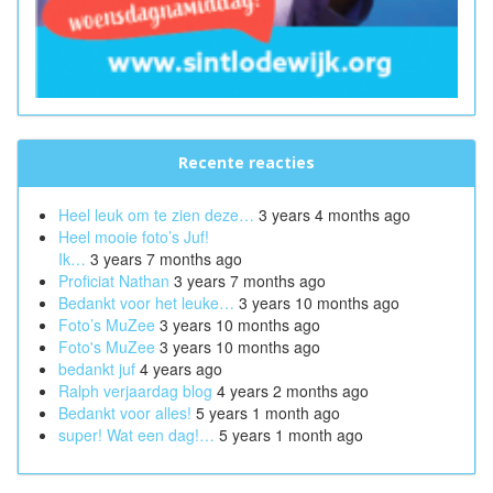
Recente reacties
Heel leuk om te zien deze…
3 years 4 months ago
Heel mooie foto’s Juf!
Ik…
3 years 7 months ago
Proficiat Nathan
3 years 7 months ago
Bedankt voor het leuke…
3 years 10 months ago
Foto’s MuZee
3 years 10 months ago
Foto's MuZee
3 years 10 months ago
bedankt juf
4 years ago
Ralph verjaardag blog
4 years 2 months ago
Bedankt voor alles!
5 years 1 month ago
super! Wat een dag!…
5 years 1 month ago