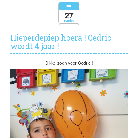
tot
juni
weerziens...
27
zondag
Hieperdepiep hoera ! Cedric
wordt 4 jaar !
Dikke zoen voor Cedric !