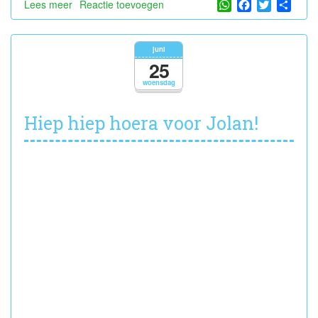
WhatsApp
Facebook
Twitter
Shar
Lees meer
over
Reactie toevoegen
Hiep
hiep
hoera
juni
voor
25
Abraham!
woensdag
Hiep hiep hoera voor Jolan!