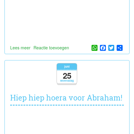
WhatsApp
Facebook
Twitter
Shar
Lees meer
over
Reactie toevoegen
Hiep
hiep
hoera
juni
voor
25
Max!
woensdag
Hiep hiep hoera voor Abraham!