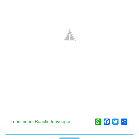
WhatsApp
Facebook
Twitter
Shar
Lees meer
over
Reactie toevoegen
Laatste
schooldag