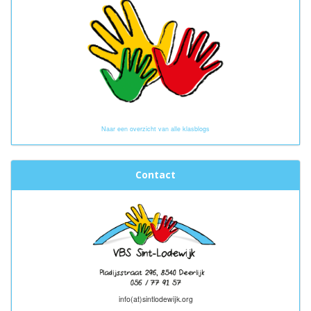
Naar een overzicht van alle klasblogs
Contact
info(at)sintlodewijk.org