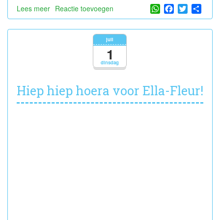
WhatsApp
Facebook
Twitter
Shar
Lees meer
over
Reactie toevoegen
Thema
'Zomer
/
juli
ijsjes'
1
dinsdag
Hiep hiep hoera voor Ella-Fleur!