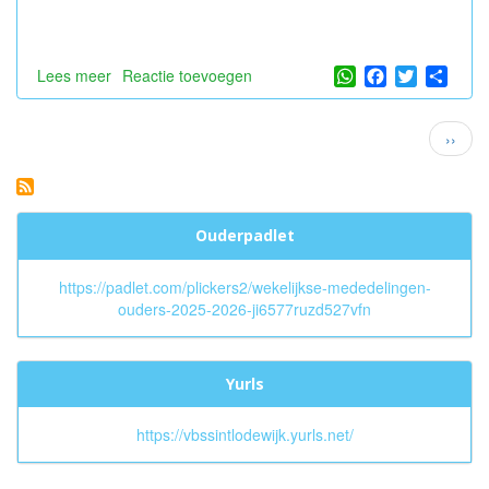
WhatsApp
Facebook
Twitter
Shar
Lees meer
over
Reactie toevoegen
Hiep
hiep
Paginatie
Volge
››
hoera
pagin
voor
Clément
!
Ouderpadlet
https://padlet.com/plickers2/wekelijkse-mededelingen-
ouders-2025-2026-ji6577ruzd527vfn
Yurls
https://vbssintlodewijk.yurls.net/