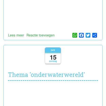
WhatsApp
Facebook
Twitter
Shar
Lees meer
over
Reactie toevoegen
Hiep
hiep
hoera
juni
voor
15
Rémi
zondag
!
Thema 'onderwaterwereld'