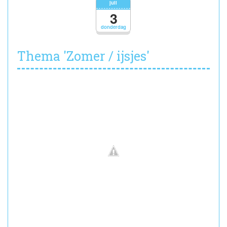
juli
3
donderdag
Thema 'Zomer / ijsjes'