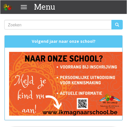
Overslaan
Menu
Menu
en
naar
de
Zoeken
Zoeke
inhoud
Zoekveld
gaan
Volgend jaar naar onze school?