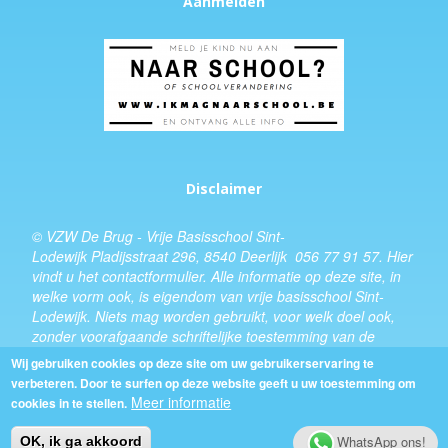
Aanmelden
Disclaimer
© VZW De Brug - Vrije Basisschool Sint-
Lodewijk Pladijsstraat 296, 8540 Deerlijk 056 77 91 57.
Hier
vindt u het
contactformulier
. Alle informatie op deze site, in
welke vorm ook, is eigendom van vrije basisschool Sint-
Lodewijk. Niets mag worden gebruikt, voor welk doel ook,
zonder voorafgaande schriftelijke toestemming van de
schooldirecteur.
Wij gebruiken cookies op deze site om uw gebruikerservaring te
verbeteren. Door te surfen op deze website geeft u uw toestemming om
Design:
Kevin Van Eenoo
Meer informatie
cookies in te stellen.
WhatsApp ons!
OK, ik ga akkoord