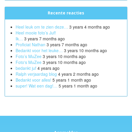
Recente reacties
Heel leuk om te zien deze…
3 years 4 months ago
Heel mooie foto’s Juf!
Ik…
3 years 7 months ago
Proficiat Nathan
3 years 7 months ago
Bedankt voor het leuke…
3 years 10 months ago
Foto’s MuZee
3 years 10 months ago
Foto's MuZee
3 years 10 months ago
bedankt juf
4 years ago
Ralph verjaardag blog
4 years 2 months ago
Bedankt voor alles!
5 years 1 month ago
super! Wat een dag!…
5 years 1 month ago