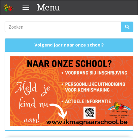
Overslaan
Menu
Menu
en
naar
de
Zoeken
Zoeke
inhoud
Zoekveld
gaan
Volgend jaar naar onze school?