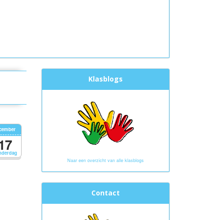
Klasblogs
cember
17
nderdag
Naar een overzicht van alle klasblogs
Contact