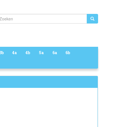
Zoeken
3b
4a
4b
5a
6a
6b