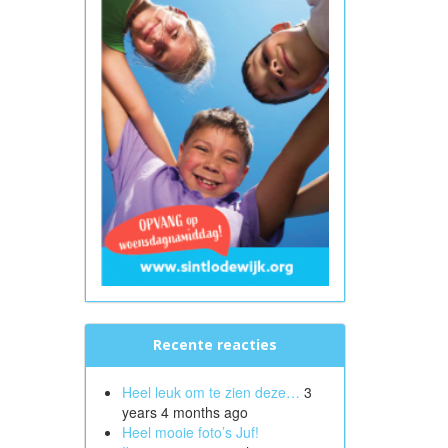
Recente reacties
Heel leuk om te zien deze…
3
years 4 months ago
Heel mooie foto’s Juf!