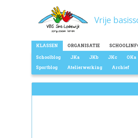
Overslaan
en
Vrije basis
naar
de
inhoud
gaan
Main
KLASSEN
ORGANISATIE
SCHOOLINF
menu
Schoolblog
JKa
JKb
JKc
OKa
Sportblog
Atelierwerking
Archief
Zoekveld