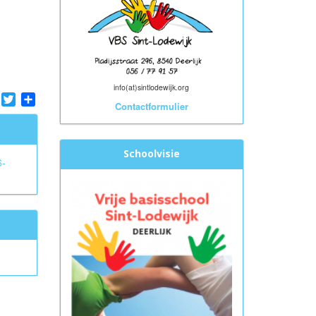
info(at)sintlodewijk.org
tsApp
Facebook
Twitter
Share
Contactformulier
Schoolvisie
6-