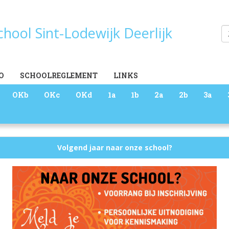
school Sint-Lodewijk Deerlijk
Zoeken
O
SCHOOLREGLEMENT
LINKS
OKb
OKc
OKd
1a
1b
2a
2b
3a
Volgend jaar naar onze school?