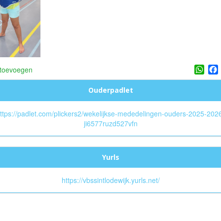
Wha
 toevoegen
Ouderpadlet
ttps://padlet.com/plickers2/wekelijkse-mededelingen-ouders-2025-202
ji6577ruzd527vfn
Yurls
https://vbssintlodewijk.yurls.net/