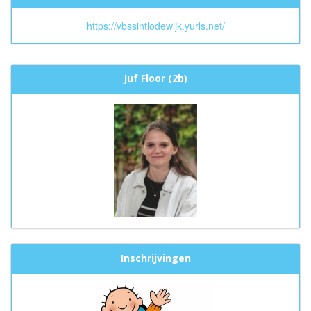
https://vbssintlodewijk.yurls.net/
Juf Floor (2b)
Inschrijvingen