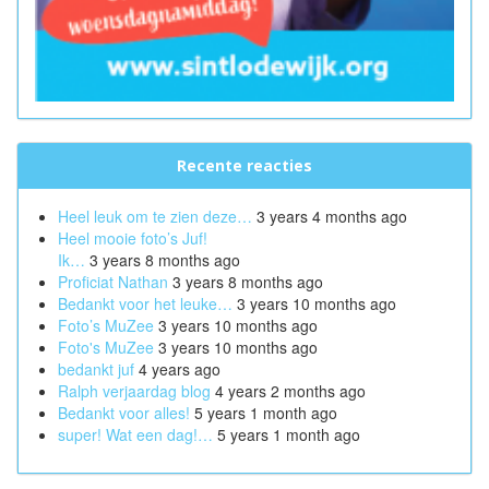
Recente reacties
Heel leuk om te zien deze…
3 years 4 months ago
Heel mooie foto’s Juf!
Ik…
3 years 8 months ago
Proficiat Nathan
3 years 8 months ago
Bedankt voor het leuke…
3 years 10 months ago
Foto’s MuZee
3 years 10 months ago
Foto's MuZee
3 years 10 months ago
bedankt juf
4 years ago
Ralph verjaardag blog
4 years 2 months ago
Bedankt voor alles!
5 years 1 month ago
super! Wat een dag!…
5 years 1 month ago