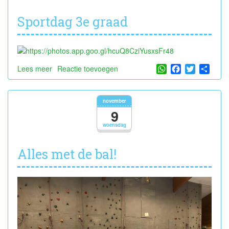
Sportdag 3e graad
WhatsApp
Facebook
Twitter
Shar
Lees meer
over
Reactie toevoegen
Sportdag
3e
graad
november
9
woensdag
Alles met de bal!