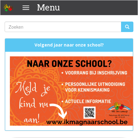
Overslaan
Menu
Menu
en
naar
de
Zoeken
Zoeke
inhoud
Zoekveld
gaan
Volgend jaar naar onze school?