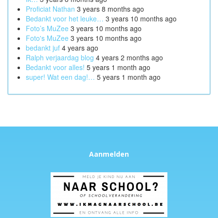
Proficiat Nathan
3 years 8 months ago
Bedankt voor het leuke…
3 years 10 months ago
Foto’s MuZee
3 years 10 months ago
Foto's MuZee
3 years 10 months ago
bedankt juf
4 years ago
Ralph verjaardag blog
4 years 2 months ago
Bedankt voor alles!
5 years 1 month ago
super! Wat een dag!…
5 years 1 month ago
Aanmelden