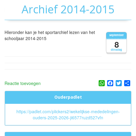
Archief 2014-2015
HIeronder kan je het sportarchief lezen van het
september
schooljaar 2014-2015
8
dinsdag
WhatsApp
Facebook
Twitter
Sh
Reactie toevoegen
Ouderpadlet
https://padlet.com/plickers2/wekelijkse-mededelingen-
ouders-2025-2026-ji6577ruzd527vfn