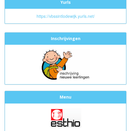
Yurls
https://vbssintlodewijk.yurls.net/
Inschrijvingen
Menu