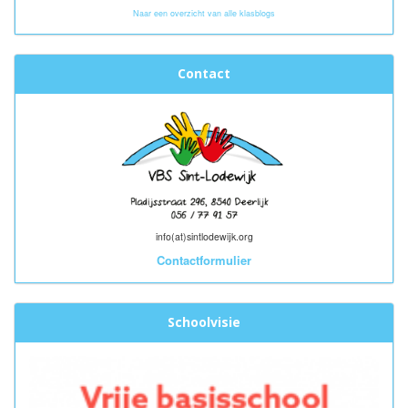
Naar een overzicht van alle klasblogs
Contact
info(at)sintlodewijk.org
Contactformulier
Schoolvisie