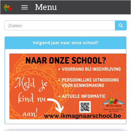
Overslaan
Menu
Menu
en
naar
de
Zoeken
Zoeke
inhoud
Zoekveld
gaan
Volgend jaar naar onze school?