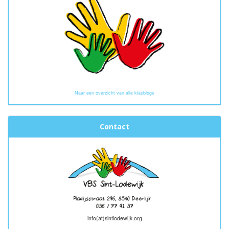
Naar een overzicht van alle klasblogs
Contact
info(at)sintlodewijk.org