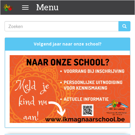
Overslaan
Menu
Menu
en
naar
de
Zoeken
Zoeke
inhoud
Zoekveld
gaan
Volgend jaar naar onze school?