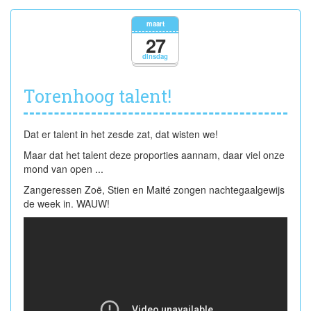
hoe
vettiger,
maart
hoe
27
prettiger!
dinsdag
Torenhoog talent!
Dat er talent in het zesde zat, dat wisten we!
Maar dat het talent deze proporties aannam, daar viel onze
mond van open ...
Zangeressen Zoë, Stien en Maité zongen nachtegaalgewijs
de week in. WAUW!