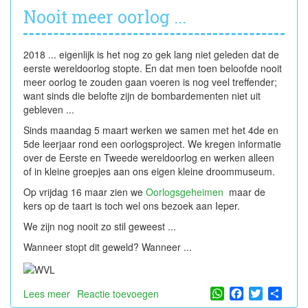
Nooit meer oorlog ...
2018 ... eigenlijk is het nog zo gek lang niet geleden dat de
eerste wereldoorlog stopte. En dat men toen beloofde nooit
meer oorlog te zouden gaan voeren is nog veel treffender;
want sinds die belofte zijn de bombardementen niet uit
gebleven ...
Sinds maandag 5 maart werken we samen met het 4de en
5de leerjaar rond een oorlogsproject. We kregen informatie
over de Eerste en Tweede wereldoorlog en werken alleen
of in kleine groepjes aan ons eigen kleine droommuseum.
Op vrijdag 16 maar zien we
Oorlogsgeheimen
maar de
kers op de taart is toch wel ons bezoek aan Ieper.
We zijn nog nooit zo stil geweest ...
Wanneer stopt dit geweld? Wanneer ...
WhatsApp
Facebook
Twitter
Shar
Lees meer
over
Reactie toevoegen
Nooit