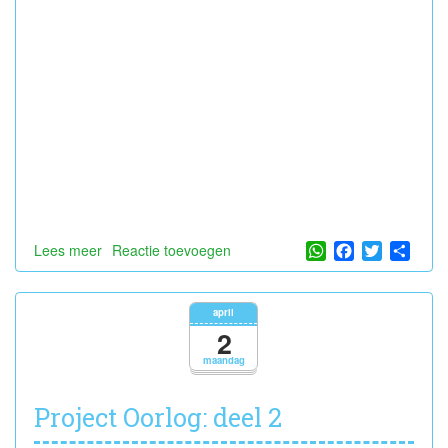
WhatsApp
Facebook
Twitter
Shar
Lees meer
over
Reactie toevoegen
creatieve
Indra
april
2
maandag
Project Oorlog: deel 2