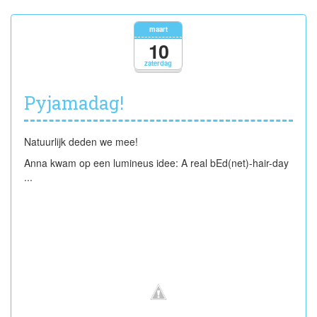
meer
oorlog
maart
...
10
zaterdag
Pyjamadag!
Natuurlijk deden we mee!
Anna kwam op een lumineus idee: A real bEd(net)-hair-day
...