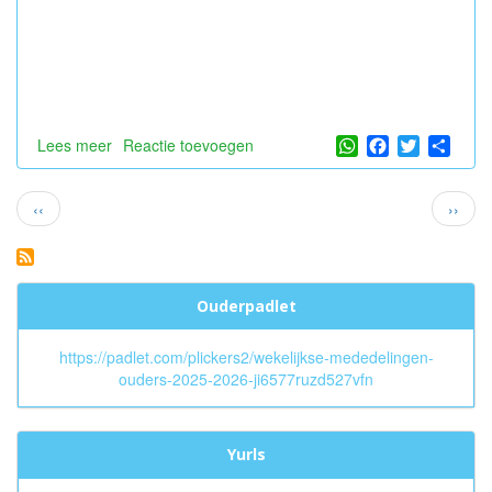
WhatsApp
Facebook
Twitter
Shar
Lees meer
over
Reactie toevoegen
Pyjamadag!
Paginatie
Vorige
Volge
‹‹
››
pagina
pagin
Ouderpadlet
https://padlet.com/plickers2/wekelijkse-mededelingen-
ouders-2025-2026-ji6577ruzd527vfn
Yurls