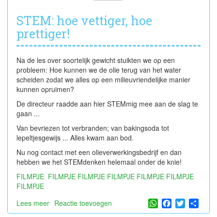
STEM: hoe vettiger, hoe
prettiger!
Na de les over soortelijk gewicht stuikten we op een
probleem: Hoe kunnen we de olie terug van het water
scheiden zodat we alles op een milieuvriendelijke manier
kunnen opruimen?
De directeur raadde aan hier STEMmig mee aan de slag te
gaan ...
Van bevriezen tot verbranden; van bakingsoda tot
lepeltjesgewijs ... Alles kwam aan bod.
Nu nog contact met een olieverwerkingsbedrijf en dan
hebben we het STEMdenken helemaal onder de knie!
FILMPJE
FILMPJE
FILMPJE
FILMPJE
FILMPJE
FILMPJE
FILMPJE
WhatsApp
Facebook
Twitter
Shar
Lees meer
over
Reactie toevoegen
STEM: