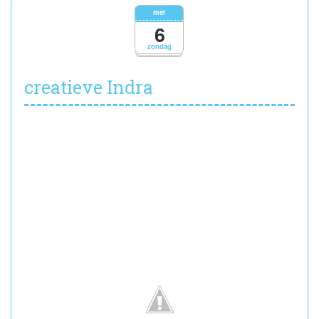
mei
6
zondag
creatieve Indra