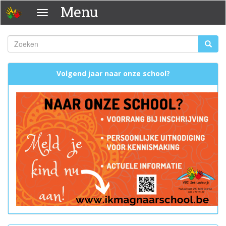
Overslaan
Menu
Menu
en
naar
de
Zoeken
Zoeke
inhoud
Zoekveld
gaan
Volgend jaar naar onze school?