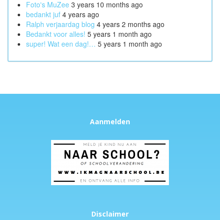
Foto's MuZee
3 years 10 months ago
bedankt juf
4 years ago
Ralph verjaardag blog
4 years 2 months ago
Bedankt voor alles!
5 years 1 month ago
super! Wat een dag!…
5 years 1 month ago
Aanmelden
Disclaimer