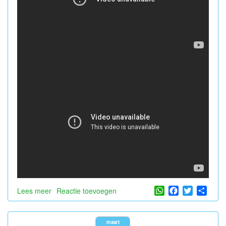
WhatsApp
Facebook
Twitter
Shar
Lees meer
over
Reactie toevoegen
Torenhoog
talent!
maart