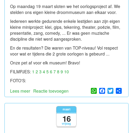
Op maandag 19 maart sloten we het oorlogsproject af. We
stelden ons eigen kleine droommuseum aan elkaar voor.
Iedereen werkte gedurende enkele lestijden aan zijn eigen
kleine miniproject: klei, gips, tekening, theater, poëzie, film,
presentatie, zang, comedy, ... Er was geen muzische
discipline die niet werd aangesproken.
En de resultaten? Die waren van TOP-niveau! Vol respect
voor wat er tijdens die 2 grote oorlogen is gebeurd ...
Onze pet af voor elk museum! Bravo!
FILMPJES:
1
2
3
4
5
6
7
8
9
10
FOTO'S:
WhatsApp
Facebook
Twitter
Shar
Lees meer
over
Reactie toevoegen
Presentatiemoment
droommuseum
maart
16
vrijdag