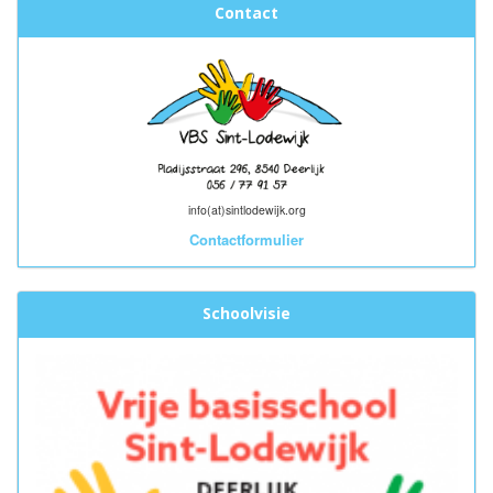
Contact
info(at)sintlodewijk.org
Contactformulier
Schoolvisie