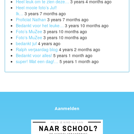
Heel leuk om te zien deze…
3 years 4 months ago
Heel mooie foto’s Juf!
Ik…
3 years 7 months ago
Proficiat Nathan
3 years 7 months ago
Bedankt voor het leuke…
3 years 10 months ago
Foto’s MuZee
3 years 10 months ago
Foto's MuZee
3 years 10 months ago
bedankt juf
4 years ago
Ralph verjaardag blog
4 years 2 months ago
Bedankt voor alles!
5 years 1 month ago
super! Wat een dag!…
5 years 1 month ago
Aanmelden