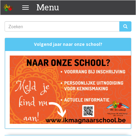
Overslaan
Menu
Menu
en
naar
de
Zoeken
Zoeke
inhoud
Zoekveld
gaan
Volgend jaar naar onze school?