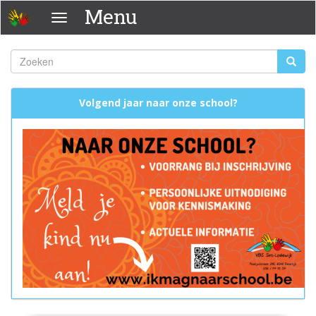
Overslaan
Menu
Menu
en
naar
de
Zoeken
Zoeke
inhoud
Zoekveld
gaan
Volgend jaar naar onze school?