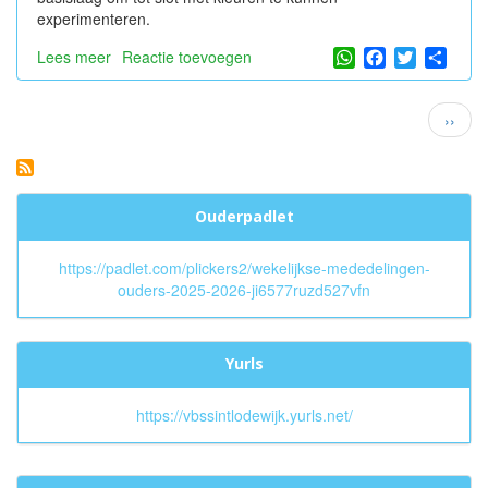
experimenteren.
WhatsApp
Facebook
Twitter
Shar
Lees meer
over
Reactie toevoegen
James
Ensor:
Paginatie
Volge
››
Maskers!
pagin
Ouderpadlet
https://padlet.com/plickers2/wekelijkse-mededelingen-
ouders-2025-2026-ji6577ruzd527vfn
Yurls
https://vbssintlodewijk.yurls.net/