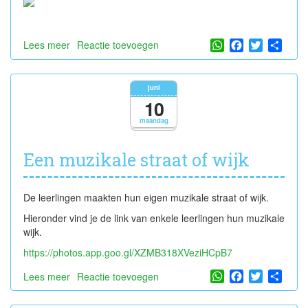
WhatsApp
Facebook
Twitter
Shar
Lees meer
over
Reactie toevoegen
Bloggen!
juni
10
maandag
Een muzikale straat of wijk
De leerlingen maakten hun eigen muzikale straat of wijk.
Hieronder vind je de link van enkele leerlingen hun muzikale
wijk.
https://photos.app.goo.gl/XZMB318XVeziHCpB7
WhatsApp
Facebook
Twitter
Shar
Lees meer
over
Reactie toevoegen
Een
muzikale