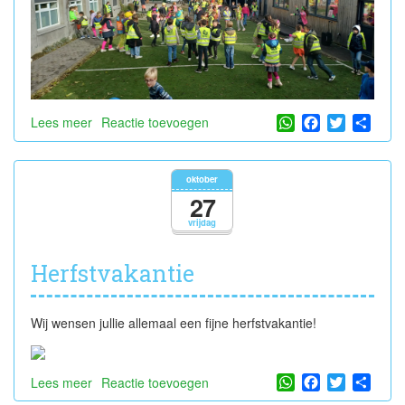
WhatsApp
Facebook
Twitter
Shar
Lees meer
over
Reactie toevoegen
FLUOWEEK
oktober
27
vrijdag
Herfstvakantie
Wij wensen jullie allemaal een fijne herfstvakantie!
WhatsApp
Facebook
Twitter
Shar
Lees meer
over
Reactie toevoegen
Herfstvakantie