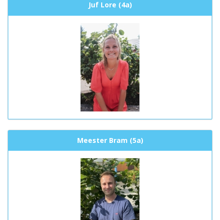
Juf Lore (4a)
Meester Bram (5a)