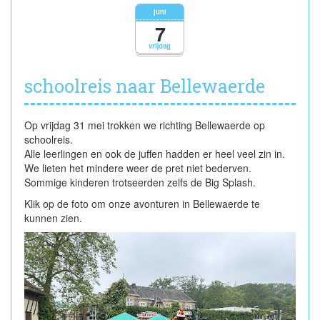
straat
juni
of
7
wijk
vrijdag
schoolreis naar Bellewaerde
Op vrijdag 31 mei trokken we richting Bellewaerde op
schoolreis.
Alle leerlingen en ook de juffen hadden er heel veel zin in.
We lieten het mindere weer de pret niet bederven.
Sommige kinderen trotseerden zelfs de Big Splash.
Klik op de foto om onze avonturen in Bellewaerde te
kunnen zien.