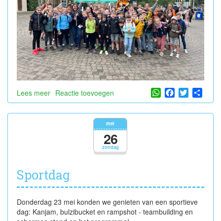
WhatsApp
Facebook
Twitter
Shar
Lees meer
over
Reactie toevoegen
schoolreis
naar
Bellewaerde
mei
26
zondag
Sportdag
Donderdag 23 mei konden we genieten van een sportieve
dag: Kanjam, bulzibucket en rampshot - teambuilding en