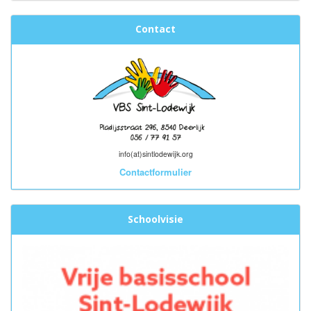
Contact
info(at)sintlodewijk.org
Contactformulier
Schoolvisie