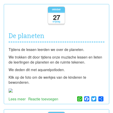
oktober
27
vrijdag
De planeten
Tijdens de lessen leerden we over de planeten.
We trokken dit door tijdens onze muzische lessen en lieten
de leerlingen de planeten en de ruimte tekenen.
We deden dit met aquarelpotloden.
Klik op de foto om de werkjes van de kinderen te
bewonderen.
WhatsApp
Facebook
Twitter
Shar
Lees meer
over
Reactie toevoegen
De
planeten