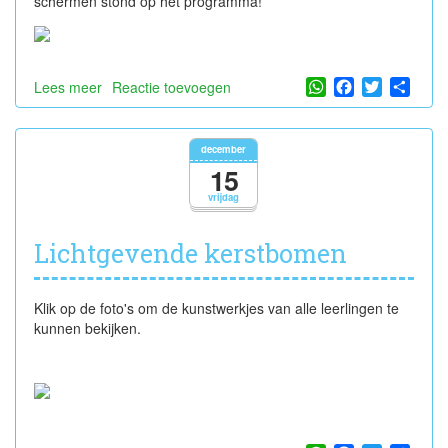
schermen stond op het programma!
WhatsApp
Facebook
Twitter
Shar
Lees meer
over
Reactie toevoegen
Sportdag
december
15
vrijdag
Lichtgevende kerstbomen
Klik op de foto's om de kunstwerkjes van alle leerlingen te
kunnen bekijken.