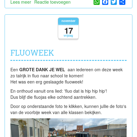
WhatsApp
Facebook
Twitter
Shar
Lees meer
over
Reactie toevoegen
Lichtgevende
kerstbomen
november
17
vrijdag
FLUOWEEK
Een
GROTE DANK JE WEL
aan iedereen om deze week
zo talrijk in fluo naar school te komen!
Het was een erg geslaagde fluoweek!
En onthoud vanuit ons lied: 'fluo dat is hip hip hip'!
Dus blijf die fluojas elke ochtend aantrekken.
Door op onderstaande foto te klikken, kunnen jullie de foto's
van de voorbije week van alle klassen bekijken.