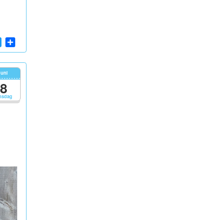
App
cebook
Twitter
Share
juni
8
nsdag