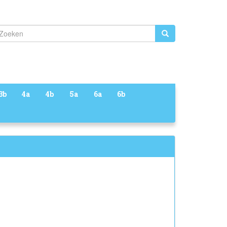
Zoeken
3b
4a
4b
5a
6a
6b