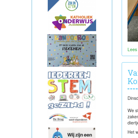
Lees
Va
Ko
Dins
We st
zaken
diert
Het w