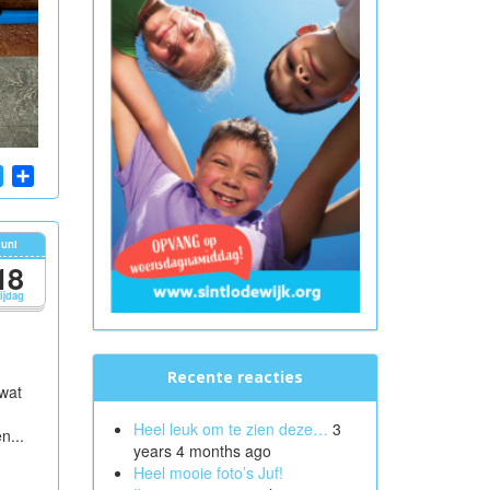
App
cebook
Twitter
Share
juni
18
rijdag
Recente reacties
wat
Heel leuk om te zien deze…
3
n...
years 4 months ago
Heel mooie foto’s Juf!