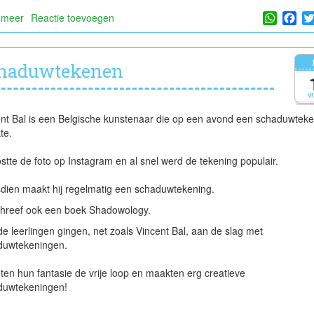
Whats
Fa
 meer
over
Reactie toevoegen
Varen
op
het
haduwtekenen
kanaal
Bossuit-
v
Kortrijk
nt Bal is een Belgische kunstenaar die op een avond een schaduwteke
te.
ostte de foto op Instagram en al snel werd de tekening populair.
dien maakt hij regelmatig een schaduwtekening.
chreef ook een boek Shadowology.
e leerlingen gingen, net zoals Vincent Bal, aan de slag met
duwtekeningen.
eten hun fantasie de vrije loop en maakten erg creatieve
duwtekeningen!