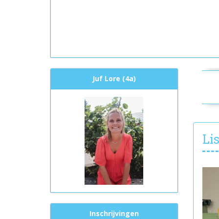
Juf Lore (4a)
Li
Inschrijvingen