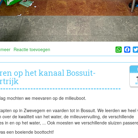
Whats
Fa
 meer
over
Reactie toevoegen
Lisa
in
de
ren op het kanaal Bossuit-
tiende
rtrijk
hemel
v
dag mochten we meevaren op de milieuboot.
apten op in Zwevegem en vaarden tot in Bossuit. We leerden we heel 
 over de kwaliteit van het water, de milieuvervuiling, de verschillende
jes in en op het water, ... Ook moesten we verschillende sluizen passere
as een boeiende boottocht!