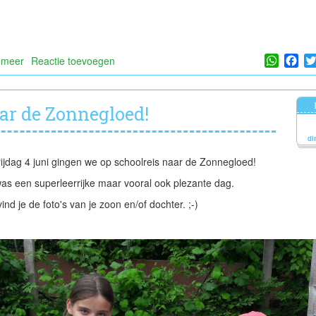
Whats
Fa
 meer
over
Reactie toevoegen
Schaduwtekenen
ar de Zonnegloed!
di
ijdag 4 juni gingen we op schoolreis naar de Zonnegloed!
as een superleerrijke maar vooral ook plezante dag.
vind je de foto's van je zoon en/of dochter. ;-)