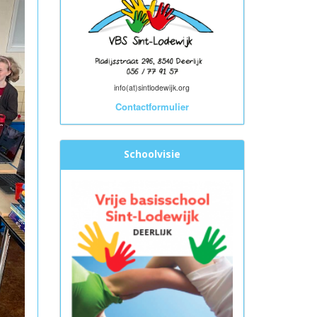
info(at)sintlodewijk.org
Contactformulier
Schoolvisie