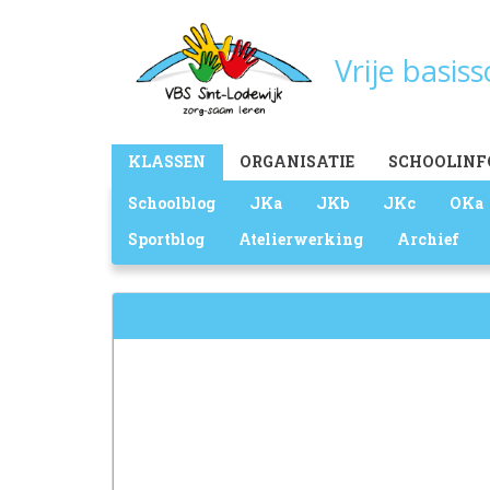
Overslaan
en
Vrije basis
naar
de
inhoud
gaan
Main
KLASSEN
ORGANISATIE
SCHOOLINF
menu
Schoolblog
JKa
JKb
JKc
OKa
Sportblog
Atelierwerking
Archief
Zoekveld