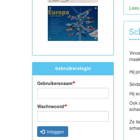
Lees
Sc
Vince
maak
Gebruikerslogin
Hij p
Gebruikersnaam
Sinds
Hij s
Ook d
Wachtwoord
scha
Ze li
scha
Inloggen