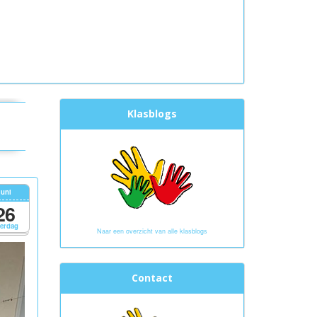
Klasblogs
juni
26
terdag
Naar een overzicht van alle klasblogs
Contact