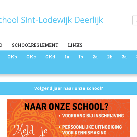
school Sint-Lodewijk Deerlijk
Zoeken
O
SCHOOLREGLEMENT
LINKS
OKb
OKc
OKd
1a
1b
2a
2b
3a
Volgend jaar naar onze school?