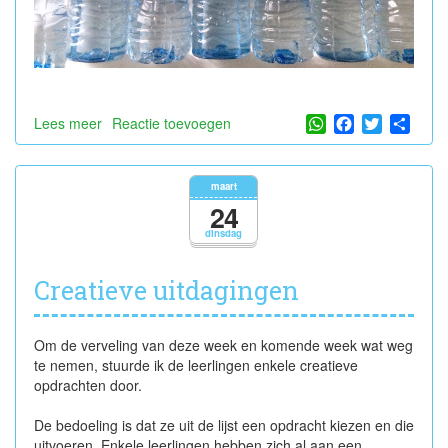
WhatsApp
Facebook
Twitter
Shar
Lees meer
over
Reactie toevoegen
Een
creatief
schilderij
maart
24
dinsdag
Creatieve uitdagingen
Om de verveling van deze week en komende week wat weg
te nemen, stuurde ik de leerlingen enkele creatieve
opdrachten door.
De bedoeling is dat ze uit de lijst een opdracht kiezen en die
uitvoeren. Enkele leerlingen hebben zich al aan een