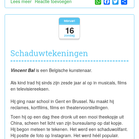
WhatsApp
Facebook
Twitter
Shar
Lees meer
over
Reactie toevoegen
De
provincies
van
februari
België
16
zondag
Schaduwtekeningen
Vincent Bal
is een Belgische kunstenaar.
Als kind trad hij sinds zijn zesde jaar al op in musicals, films
en televisiereeksen.
Hij ging naar school in Gent en Brussel. Nu maakt hij
reclames, kortfilms, films en theatervoorstellingen.
Toen hij op een dag thee dronk uit een mooi theekopje uit
China, scheen het licht van zijn bureaulamp op dat kopje.
Hij begon meteen te tekenen. Het werd een schaduwolifant.
Hij postte de foto op Instagram. Het werd héél populair.