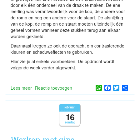
door elk één onderdeel van de draak te maken. De ene
leerling was verantwoordelijk voor de kop, de andere voor
de romp en nog een andere voor de staart. De afsnijding
van de kop, de romp en de staart moeten uiteindelijk één
geheel vormen wanneer deze stukken terug aan elkaar
worden gekleefd.
Daarnaast kregen ze ook de opdracht om contrasterende
kleuren en schaduweffecten te gebruiken.
Hier zie je al enkele voorbeelden. De opdracht wordt
volgende week verder afgewerkt.
WhatsApp
Facebook
Twitter
Shar
Lees meer
over
Reactie toevoegen
Drakenwereld
februari
16
zondag
Werken met gips