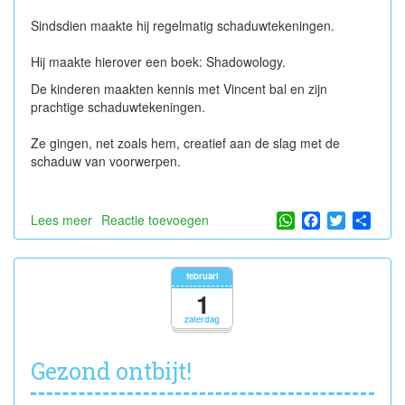
Sindsdien maakte hij regelmatig schaduwtekeningen.
Hij maakte hierover een boek: Shadowology.
De kinderen maakten kennis met Vincent bal en zijn
prachtige schaduwtekeningen.
Ze gingen, net zoals hem, creatief aan de slag met de
schaduw van voorwerpen.
WhatsApp
Facebook
Twitter
Shar
Lees meer
over
Reactie toevoegen
Schaduwtekeningen
februari
1
zaterdag
Gezond ontbijt!