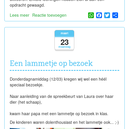
opdracht gewaagd.
WhatsApp
Facebook
Twitter
Shar
Lees meer
over
Reactie toevoegen
Creatieve
uitdagingen
maart
23
maandag
Een lammetje op bezoek
Donderdagnamiddag (12/03) kregen wij wel een héél
speciaal bezoekje.
Naar aanleiding van de spreekbeurt van Laura over haar
dier (het schaap),
kwam haar papa met een lammetje op bezoek in klas.
De kinderen waren dolenthousiast en het lammetje ook... ;-)