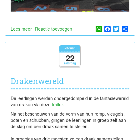
WhatsApp
Facebook
Twitter
Shar
Lees meer
over
Reactie toevoegen
Carnaval!
februari
22
zaterdag
Drakenwereld
De leerlingen werden ondergedompeld in de fantasiewereld
van draken via deze
trailer
.
Na het beschouwen van de vorm van hun romp, vleugels,
poten en schubben, gingen de leerlingen in groep zelf aan
de slag om een draak samen te stellen.
In groepjes van drie moesten ze een draak samenstellen