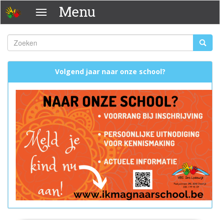
Overslaan
Menu
Menu
en
naar
de
Zoeken
Zoeke
inhoud
Zoekveld
gaan
Volgend jaar naar onze school?