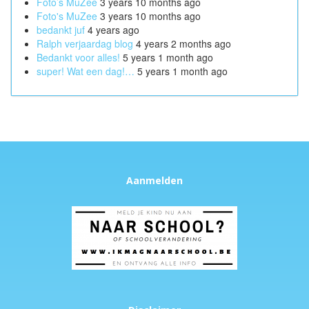
Foto’s MuZee
3 years 10 months ago
Foto's MuZee
3 years 10 months ago
bedankt juf
4 years ago
Ralph verjaardag blog
4 years 2 months ago
Bedankt voor alles!
5 years 1 month ago
super! Wat een dag!…
5 years 1 month ago
Aanmelden