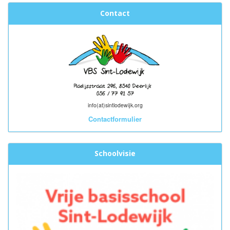
Contact
info(at)sintlodewijk.org
Contactformulier
Schoolvisie