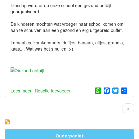
Dinsdag werd er op onze school een gezond ontbijt
georganiseerd.
De kinderen mochten wat vroeger naar school komen om
aan te schuiven aan een gezond en erg uitgebreid buffet.
Tomaatjes, komkommers, duifjes, banaan, eitjes, granola,
kaas,... Wat was het smullen! :-)
WhatsApp
Facebook
Twitter
Shar
Lees meer
over
Reactie toevoegen
Gezond
ontbijt!
Paginatie
Volge
››
pagin
Ouderpadlet