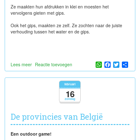
Ze maakten hun afdrukken in klei en moesten het
vervolgens gieten met gips.
Ook het gips, maakten ze zelf. Ze zochten naar de juiste
verhouding tussen het water en de gips.
WhatsApp
Facebook
Twitter
Shar
Lees meer
over
Reactie toevoegen
Werken
met
gips
februari
16
zondag
De provincies van België
Een outdoor game!