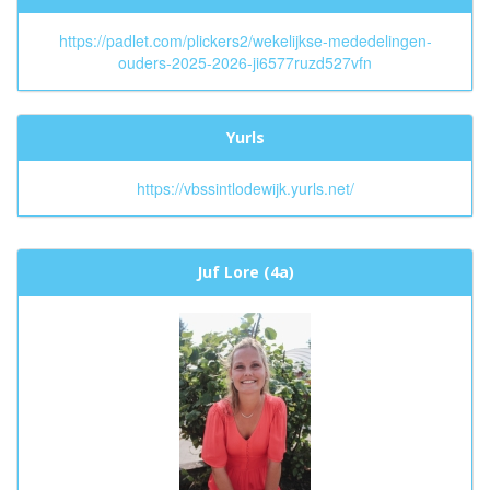
https://padlet.com/plickers2/wekelijkse-mededelingen-
ouders-2025-2026-ji6577ruzd527vfn
Yurls
https://vbssintlodewijk.yurls.net/
Juf Lore (4a)