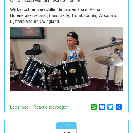
Onze uitstap was echt wel de moeite!
Wij bezochten verschillende landen zoals: Aloha,
Notenkrakerseiland, Fasollakije, Trombadonia, Woodland,
Lijstpapland en Swingland.
WhatsApp
Facebook
Twitter
Shar
Lees meer
over
Reactie toevoegen
Naar
de
academie
juni
voor