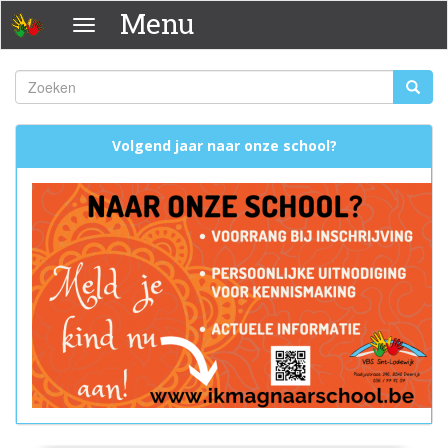
Overslaan
Menu
Menu
en
naar
de
Zoeken
Zoeke
inhoud
Zoekveld
gaan
Volgend jaar naar onze school?