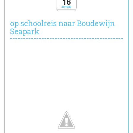
16
muziek
zondag
en
woord
op schoolreis naar Boudewijn
Seapark