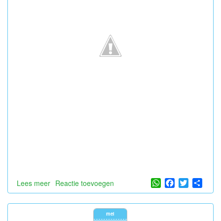
WhatsApp
Facebook
Twitter
Shar
Lees meer
over
Reactie toevoegen
STEM
activiteit
met
mei