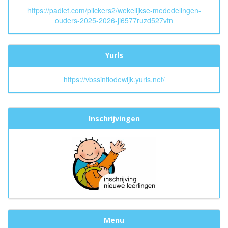
https://padlet.com/plickers2/wekelijkse-mededelingen-
ouders-2025-2026-ji6577ruzd527vfn
Yurls
https://vbssintlodewijk.yurls.net/
Inschrijvingen
Menu