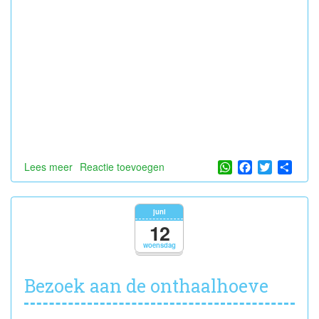
WhatsApp
Facebook
Twitter
Shar
Lees meer
over
Reactie toevoegen
op
schoolreis
naar
juni
Boudewijn
12
Seapark
woensdag
Bezoek aan de onthaalhoeve