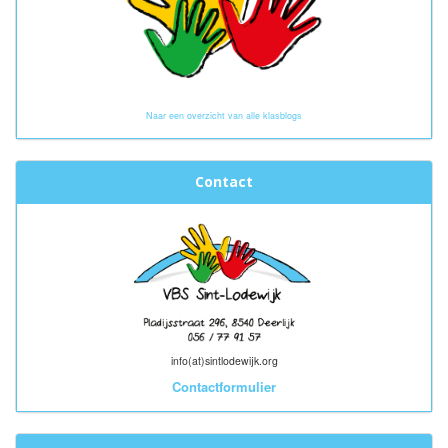
Naar een overzicht van alle klasblogs
Contact
info(at)sintlodewijk.org
Contactformulier