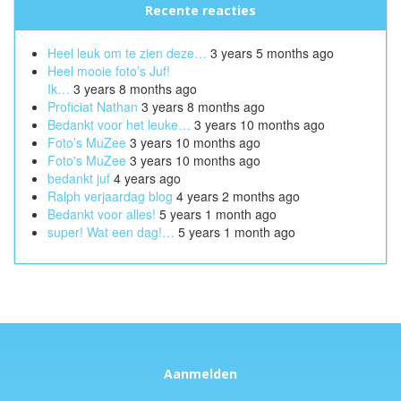
Recente reacties
Heel leuk om te zien deze…
3 years 5 months ago
Heel mooie foto’s Juf!
Ik…
3 years 8 months ago
Proficiat Nathan
3 years 8 months ago
Bedankt voor het leuke…
3 years 10 months ago
Foto’s MuZee
3 years 10 months ago
Foto's MuZee
3 years 10 months ago
bedankt juf
4 years ago
Ralph verjaardag blog
4 years 2 months ago
Bedankt voor alles!
5 years 1 month ago
super! Wat een dag!…
5 years 1 month ago
Aanmelden