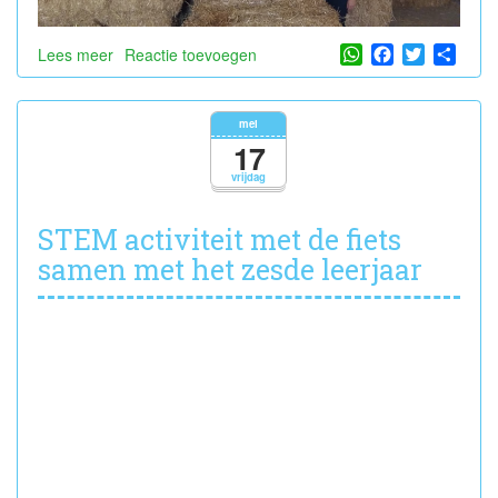
WhatsApp
Facebook
Twitter
Shar
Lees meer
over
Reactie toevoegen
Bezoek
aan
de
mei
onthaalhoeve
17
vrijdag
STEM activiteit met de fiets
samen met het zesde leerjaar