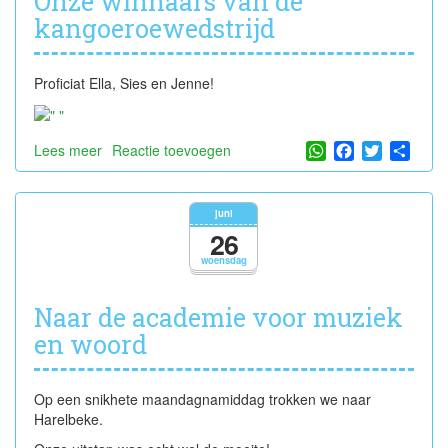
Onze winnaars van de
kangoeroewedstrijd
Proficiat Ella, Sies en Jenne!
WhatsApp
Facebook
Twitter
Shar
Lees meer
over
Reactie toevoegen
Onze
winnaars
van
juni
de
26
kangoeroewedstrijd
woensdag
Naar de academie voor muziek
en woord
Op een snikhete maandagnamiddag trokken we naar
Harelbeke.