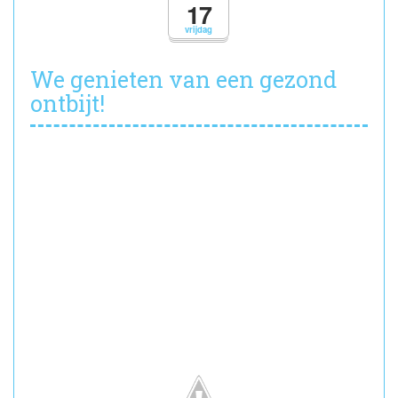
de
17
fiets
vrijdag
samen
met
het
We genieten van een gezond
zesde
ontbijt!
leerjaar