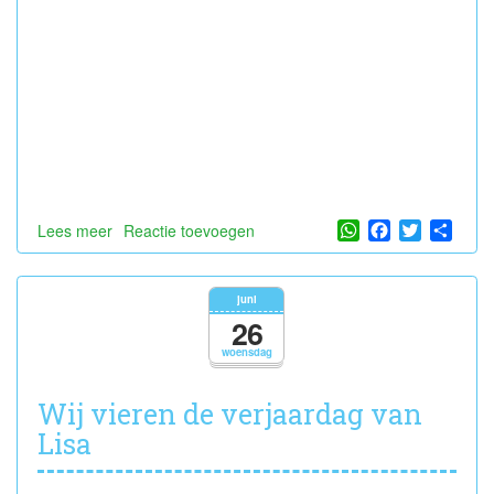
WhatsApp
Facebook
Twitter
Shar
Lees meer
over
Reactie toevoegen
Hiep
hiep
hoera
juni
voor
26
Cas!
woensdag
Wij vieren de verjaardag van
Lisa