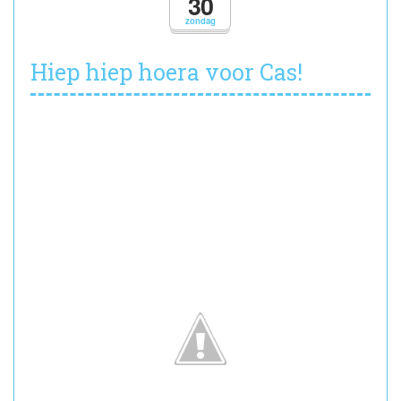
30
uit!
zondag
Hiep hiep hoera voor Cas!