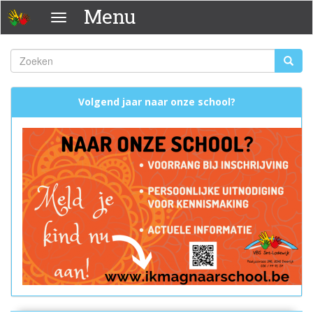
Overslaan
Menu
Menu
en
naar
de
Zoeken
Zoeke
inhoud
Zoekveld
gaan
Volgend jaar naar onze school?