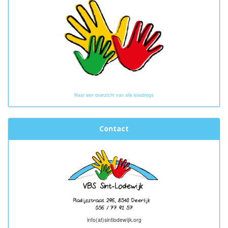
Naar een overzicht van alle klasblogs
Contact
info(at)sintlodewijk.org