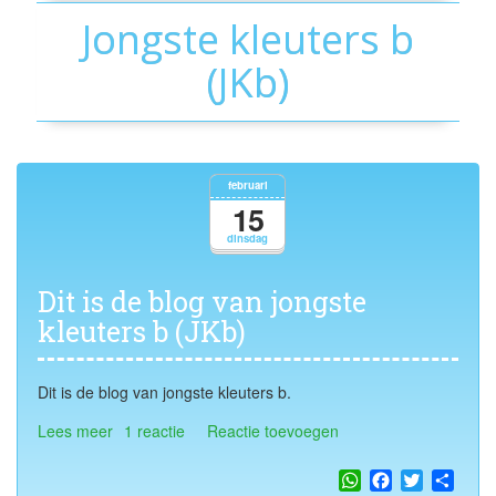
Jongste kleuters b
(JKb)
februari
15
dinsdag
Dit is de blog van jongste
kleuters b (JKb)
Dit is de blog van jongste kleuters b.
Lees meer
over
1 reactie
Reactie toevoegen
Dit
is
WhatsApp
Facebook
Twitter
Shar