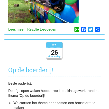
WhatsApp
Facebook
Twitter
Shar
Lees meer
over
Reactie toevoegen
Samen
naar
de
mei
snoezelkermis
26
donderdag
Op de boerderij!
Beste ouder(s),
De afgelopen weken hebben we in de klas gewerkt rond het
thema 'Op de boerderij!'.
We startten het thema door samen een brainstorm te
maken