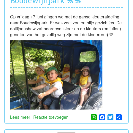
Boudewijnpark 🐬🐬
Op vrijdag 17 juni gingen we met de ganse kleuterafdeling
naar Boudewijnpark. Er was veel zon en blije gezichtjes. De
dolfijnenshow zat boordevol sfeer en de kleuters (en juffen)
genoten van het gezellig weg zijn met de kinderen.☀️💛
WhatsApp
Facebook
Twitter
Shar
Lees meer
over
Reactie toevoegen
Boudewijnpark
🐬