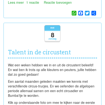
Lees meer
over
1 reactie
Reactie toevoegen
Proficiat,
Ralph!
WhatsApp
Facebook
Twitter
Shar
mei
8
zondag
Talent in de circustent
Wat een weken hebben we in en uit de circustent beleefd!
En wat ben ik trots op alle kleuters en peuters, jullie hebben
dat zo goed gedaan!
Een aantal maanden geleden maakten we kennis met
verschillende circus-trucjes. En we oefenden de afgelopen
periode allemaal samen om een echt circusdier en
Bumba'tje te worden.
Klik op onderstaande foto om mee te kijken naar de eerste