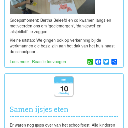
Groepsmoment: Bertha Beleefd en co kwamen langs en
motiveerden ons om 'goeiemorgen', 'dankjewel' en
'alsjeblieft' te zeggen.
Kleine uitstap: We gingen ook op verkenning bij de
werkmannen die bezig zijn aan het dak van het huis naast
de schoolpoort.
WhatsApp
Facebook
Twitter
Shar
Lees meer
over
Reactie toevoegen
Op
de
boerderij!
mei
10
dinsdag
Samen ijsjes eten
Er waren nog ijsjes over van het schoolfeest! Alle kinderen