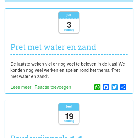
de
blog
van
juli
jongste
3
kleuters
zondag
b
(JKb)
Pret met water en zand
De laatste weken viel er nog veel te beleven in de klas! We
konden nog veel werken en spelen rond het thema 'Pret
met water en zand'.
WhatsApp
Facebook
Twitter
Shar
Lees meer
over
Reactie toevoegen
Pret
met
water
juni
en
19
zand
zondag