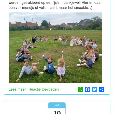
werden getrakteerd op een ijsje... dankjewel! Hier en daar
een vuil mondje of vuile t-shirt, maar het smaakte. ;)
WhatsApp
Facebook
Twitter
Shar
Lees meer
over
Reactie toevoegen
Samen
ijsjes
eten
mei
10