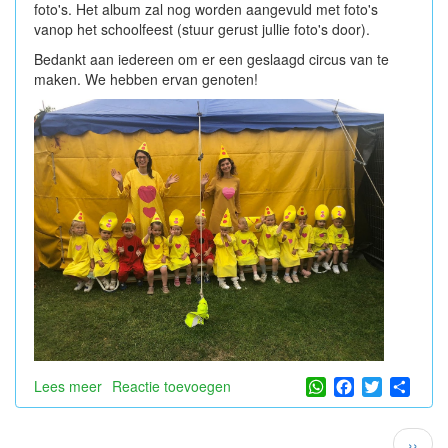
foto's. Het album zal nog worden aangevuld met foto's
vanop het schoolfeest (stuur gerust jullie foto's door).
Bedankt aan iedereen om er een geslaagd circus van te
maken. We hebben ervan genoten!
WhatsApp
Facebook
Twitter
Shar
Lees meer
over
Reactie toevoegen
Talent
in
Paginatie
Volge
››
de