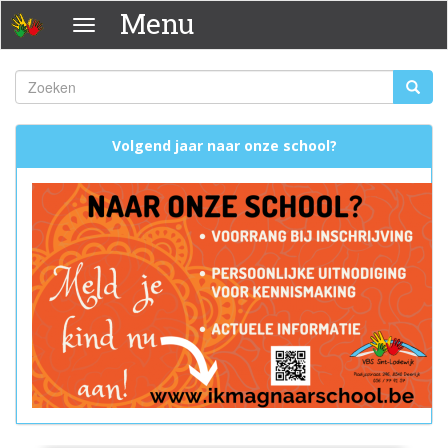
Overslaan
Menu
Menu
en
naar
de
Zoeken
Zoeke
inhoud
Zoekveld
gaan
Volgend jaar naar onze school?