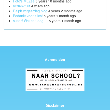
Foto's MuZee
3 years 10 months ago
bedankt juf
4 years ago
Ralph verjaardag blog
4 years 2 months ago
Bedankt voor alles!
5 years 1 month ago
super! Wat een dag!…
5 years 1 month ago
Aanmelden
Disclaimer