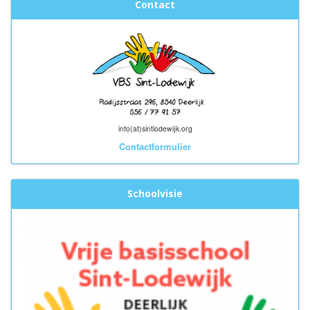
Contact
info(at)sintlodewijk.org
Contactformulier
Schoolvisie