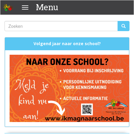
Overslaan
Menu
Menu
en
naar
de
Zoeken
Zoeke
inhoud
Zoekveld
gaan
Volgend jaar naar onze school?