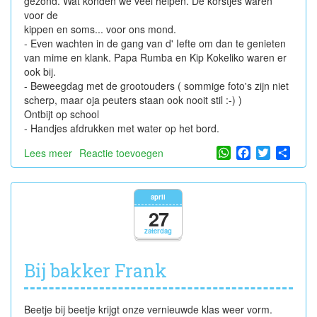
gezond. Wat konden we veel helpen. De korstjes waren
voor de
kippen en soms... voor ons mond.
- Even wachten in de gang van d' Iefte om dan te genieten
van mime en klank. Papa Rumba en Kip Kokeliko waren er
ook bij.
- Beweegdag met de grootouders ( sommige foto's zijn niet
scherp, maar oja peuters staan ook nooit stil :-) )
Ontbijt op school
- Handjes afdrukken met water op het bord.
WhatsApp
Facebook
Twitter
Shar
Lees meer
over
Reactie toevoegen
Thema
de
bakker
april
27
zaterdag
Bij bakker Frank
Beetje bij beetje krijgt onze vernieuwde klas weer vorm.