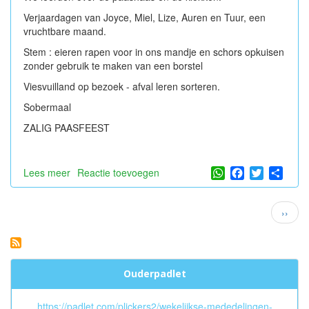
Verjaardagen van Joyce, Miel, Lize, Auren en Tuur, een
vruchtbare maand.
Stem : eieren rapen voor in ons mandje en schors opkuisen
zonder gebruik te maken van een borstel
Viesvuilland op bezoek - afval leren sorteren.
Sobermaal
ZALIG PAASFEEST
WhatsApp
Facebook
Twitter
Shar
Lees meer
over
Reactie toevoegen
Op
weg
Paginatie
Volge
››
naar
pagin
Pasen
Ouderpadlet
https://padlet.com/plickers2/wekelijkse-mededelingen-