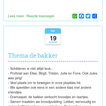
WhatsApp
Facebook
Twitter
Shar
Lees meer
over
Reactie toevoegen
De
auto
van
mei
papa
19
zondag
Thema de bakker
- Schilderen is niet altijd leuk...
- Proficiat aan Elise, Birgit, Tristan, Julia en Fons. Ook Jules
was jarig!
- Veel plaats om te bewegen in onze plopklas hé.
- We speelden ook eens in een andere klas met andere
vriendjes.
- Dramaspel: de bakker verkocht broodjes en taartjes.
- Samen maakten we broodpudding. Lekker, eenvoudig en