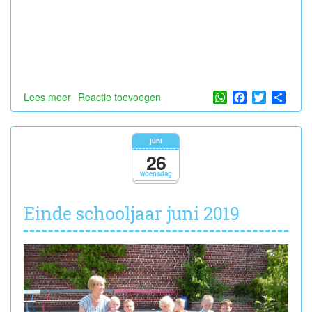
WhatsApp
Facebook
Twitter
Shar
Lees meer
over
Reactie toevoegen
Verjaardag
Charles
juni
26
woensdag
Einde schooljaar juni 2019