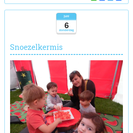
Schoolreis
Jungle
City
juni
6
donderdag
Snoezelkermis