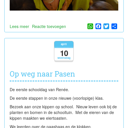
WhatsApp
Facebook
Twitter
Shar
Lees meer
over
Reactie toevoegen
Bij
bakker
Frank
april
10
woensdag
Op weg naar Pasen
De eerste schooldag van Renée.
De eerste stappen in onze nieuwe (voorlopige) klas.
Bezoek aan onze kippen op school. Nieuw leven ook bij de
planten en bomen in de schooltuin. Met de eieren van de
kippen maakten we eiertoasten.
We leerden over de paashaas en de klokken.