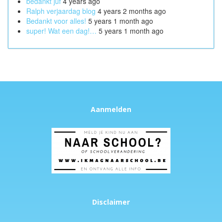
bedankt juf
4 years ago
Ralph verjaardag blog
4 years 2 months ago
Bedankt voor alles!
5 years 1 month ago
super! Wat een dag!…
5 years 1 month ago
Aanmelden
Disclaimer