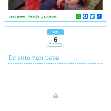
WhatsApp
Facebook
Twitter
Shar
Lees meer
over
Reactie toevoegen
Snoezelkermis
juni
6
donderdag
De auto van papa