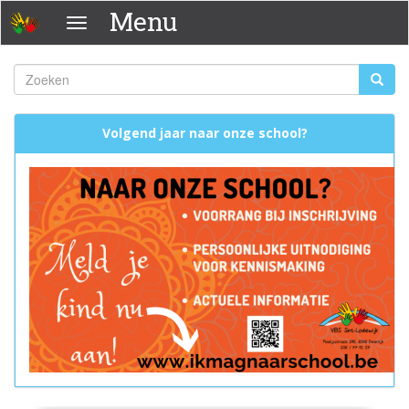
Overslaan
Menu
Menu
en
naar
de
Zoeken
Zoeke
inhoud
Zoekveld
gaan
Volgend jaar naar onze school?