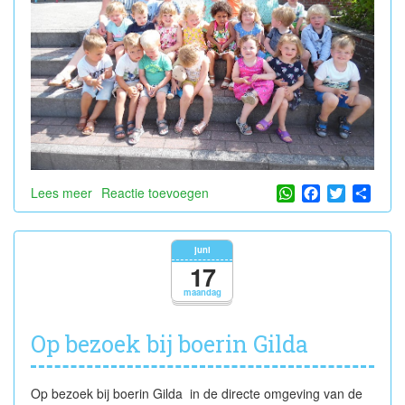
WhatsApp
Facebook
Twitter
Shar
Lees meer
over
Reactie toevoegen
Einde
schooljaar
juni
juni
2019
17
maandag
Op bezoek bij boerin Gilda
Op bezoek bij boerin Gilda in de directe omgeving van de