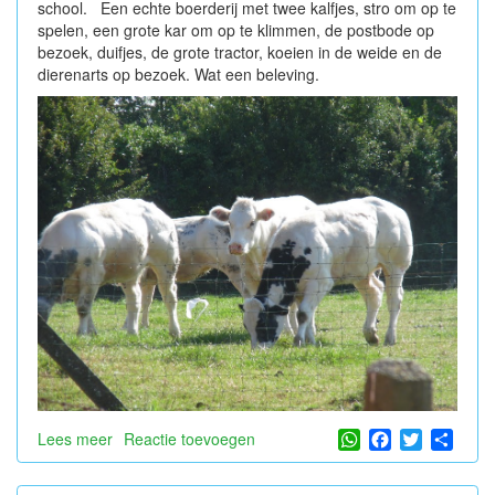
school. Een echte boerderij met twee kalfjes, stro om op te
spelen, een grote kar om op te klimmen, de postbode op
bezoek, duifjes, de grote tractor, koeien in de weide en de
dierenarts op bezoek. Wat een beleving.
WhatsApp
Facebook
Twitter
Shar
Lees meer
over
Reactie toevoegen
Op
bezoek