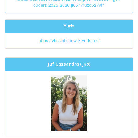
ouders-2025-2026-ji6577ruzd527vfn
Yurls
https://vbssintlodewijk.yurls.net/
Juf Cassandra (JKb)