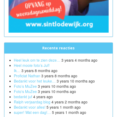
Recente reacties
Heel leuk om te zien deze…
3 years 4 months ago
Heel mooie foto’s Juf!
Ik…
3 years 8 months ago
Proficiat Nathan
3 years 8 months ago
Bedankt voor het leuke…
3 years 10 months ago
Foto’s MuZee
3 years 10 months ago
Foto's MuZee
3 years 10 months ago
bedankt juf
4 years ago
Ralph verjaardag blog
4 years 2 months ago
Bedankt voor alles!
5 years 1 month ago
super! Wat een dag!…
5 years 1 month ago