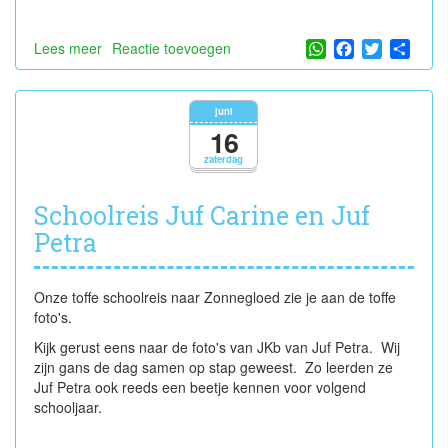
WhatsApp
Facebook
Twitter
Shar
Lees meer
over
Reactie toevoegen
De
laatste
schooldagen
juni
in
16
de
zaterdag
peuterklas
Schoolreis Juf Carine en Juf
Petra
Onze toffe schoolreis naar Zonnegloed zie je aan de toffe
foto's.
Kijk gerust eens naar de foto's van JKb van Juf Petra. Wij
zijn gans de dag samen op stap geweest. Zo leerden ze
Juf Petra ook reeds een beetje kennen voor volgend
schooljaar.