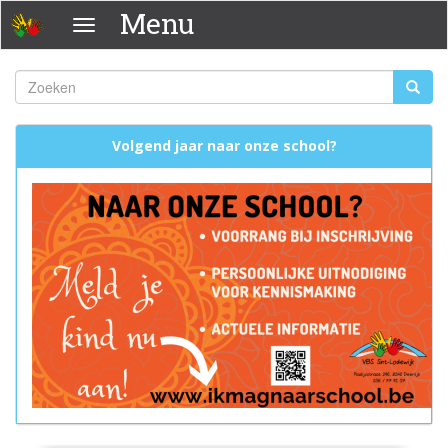
Overslaan
Menu
Menu
en
naar
de
Zoeken
Zoeke
inhoud
Zoekveld
gaan
Volgend jaar naar onze school?