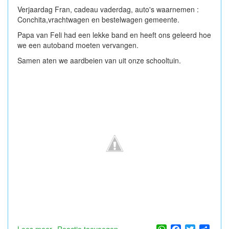
Verjaardag Fran, cadeau vaderdag, auto's waarnemen :
Conchita,vrachtwagen en bestelwagen gemeente.
Papa van Feli had een lekke band en heeft ons geleerd hoe
we een autoband moeten vervangen.
Samen aten we aardbeien van uit onze schooltuin.
WhatsApp
Facebook
Twitter
Shar
Lees meer
over
Reactie toevoegen