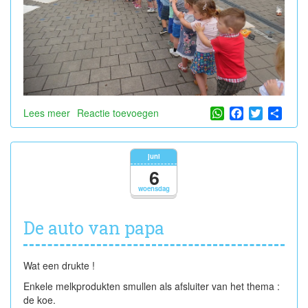
WhatsApp
Facebook
Twitter
Shar
Lees meer
over
Reactie toevoegen
Yoga
met
mevrouw
juni
Tanja
6
woensdag
De auto van papa
Wat een drukte !
Enkele melkprodukten smullen als afsluiter van het thema :
de koe.