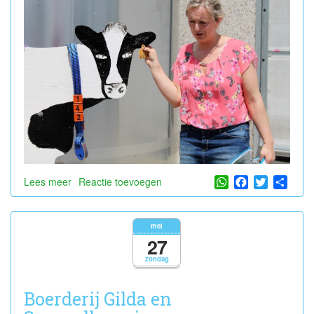
WhatsApp
Facebook
Twitter
Shar
Lees meer
over
Reactie toevoegen
Het
melkbedrijf
bij
mei
boerin
27
Leentje
zondag
Boerderij Gilda en