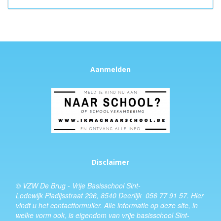
Aanmelden
Disclaimer
© VZW De Brug - Vrije Basisschool Sint-
Lodewijk Pladijsstraat 296, 8540 Deerlijk 056 77 91 57.
Hier
vindt u het
contactformulier
. Alle informatie op deze site, in
welke vorm ook, is eigendom van vrije basisschool Sint-