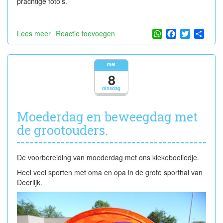
prachtige foto's.
WhatsApp
Facebook
Twitter
Shar
Lees meer
over
Reactie toevoegen
Boerderij
Gilda
en
mei
Snoezelkermis
8
dinsdag
Moederdag en beweegdag met
de grootouders.
De voorbereiding van moederdag met ons kiekeboeliedje.
Heel veel sporten met oma en opa in de grote sporthal van
Deerlijk.