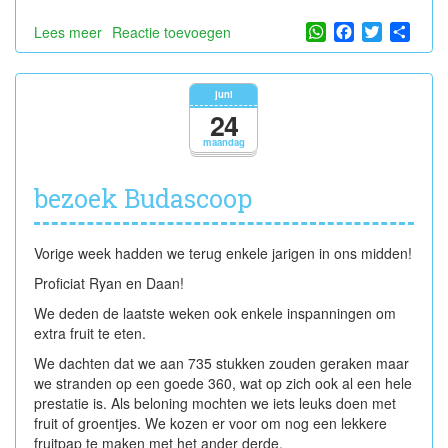
WhatsApp
Facebook
Twitter
Shar
Lees meer
over
Reactie toevoegen
leve
de
vakantie!!
juni
24
maandag
bezoek Budascoop
Vorige week hadden we terug enkele jarigen in ons midden!
Proficiat Ryan en Daan!
We deden de laatste weken ook enkele inspanningen om
extra fruit te eten.
We dachten dat we aan 735 stukken zouden geraken maar
we stranden op een goede 360, wat op zich ook al een hele
prestatie is. Als beloning mochten we iets leuks doen met
fruit of groentjes. We kozen er voor om nog een lekkere
fruitpap te maken met het ander derde.