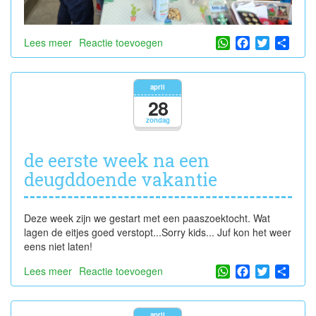
WhatsApp
Facebook
Twitter
Shar
Lees meer
over
Reactie toevoegen
experimenteren
met
inhoud
april
en
28
gewicht
zondag
de eerste week na een
deugddoende vakantie
Deze week zijn we gestart met een paaszoektocht. Wat
lagen de eitjes goed verstopt...Sorry kids... Juf kon het weer
eens niet laten!
WhatsApp
Facebook
Twitter
Shar
Lees meer
over
Reactie toevoegen
de
eerste
week
april