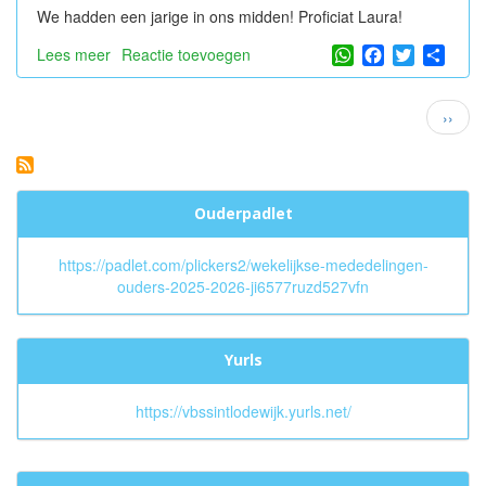
We hadden een jarige in ons midden! Proficiat Laura!
WhatsApp
Facebook
Twitter
Shar
Lees meer
over
Reactie toevoegen
op
bezoek
Paginatie
Volge
››
bij
pagin
de
bakker
en
meer...
Ouderpadlet
https://padlet.com/plickers2/wekelijkse-mededelingen-
ouders-2025-2026-ji6577ruzd527vfn
Yurls
https://vbssintlodewijk.yurls.net/