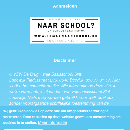
Aanmelden
Disclaimer
© VZW De Brug - Vrije Basisschool Sint-
Lodewijk Pladijsstraat 296, 8540 Deerlijk 056 77 91 57.
Hier
vindt u het
contactformulier
. Alle informatie op deze site, in
welke vorm ook, is eigendom van vrije basisschool Sint-
Lodewijk. Niets mag worden gebruikt, voor welk doel ook,
zonder voorafgaande schriftelijke toestemming van de
schooldirecteur.
Wij gebruiken cookies op deze site om uw gebruikerservaring te
verbeteren. Door te surfen op deze website geeft u uw toestemming om
Design:
Kevin Van Eenoo
Meer informatie
cookies in te stellen.