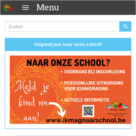
Overslaan
Menu
Menu
en
naar
de
Zoeken
Zoeke
inhoud
Zoekveld
gaan
Volgend jaar naar onze school?