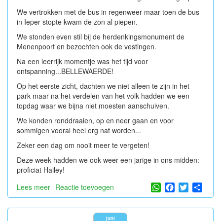
We vertrokken met de bus in regenweer maar toen de bus
in Ieper stopte kwam de zon al piepen.
We stonden even stil bij de herdenkingsmonument de
Menenpoort en bezochten ook de vestingen.
Na een leerrijk momentje was het tijd voor
ontspanning...BELLEWAERDE!
Op het eerste zicht, dachten we niet alleen te zijn in het
park maar na het verdelen van het volk hadden we een
topdag waar we bijna niet moesten aanschuiven.
We konden ronddraaien, op en neer gaan en voor
sommigen vooral heel erg nat worden...
Zeker een dag om nooit meer te vergeten!
Deze week hadden we ook weer een jarige in ons midden:
proficiat Hailey!
WhatsApp
Facebook
Twitter
Shar
Lees meer
over
Reactie toevoegen
Onze
schoolreis...
juni