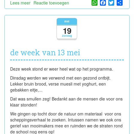
WhatsApp
Facebook
Twitter
Shar
Lees meer
over
Reactie toevoegen
we
gaan
voor
mei
gezond...
19
zondag
de week van 13 mei
Deze week stond er weer heel wat op het programma.
Dinsdag werden we verwend met een gezond ontbijt.
Lekker bruin brood, verse muesli met yoghurt, een
gebakken eitje,...
Dat was smullen zeg! Bedankt aan de mensen die voor ons
klaar stonden!
We gingen op tocht door de natuur om materiaal voor ons
scheppingsverhaal te zoeken. Intussen namen we ook ons
gerief van mooimakers mee en ruimden we de straten rond
de school nog eens op!