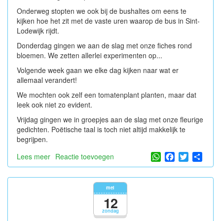
Onderweg stopten we ook bij de bushaltes om eens te
kijken hoe het zit met de vaste uren waarop de bus in Sint-
Lodewijk rijdt.
Donderdag gingen we aan de slag met onze fiches rond
bloemen. We zetten allerlei experimenten op...
Volgende week gaan we elke dag kijken naar wat er
allemaal verandert!
We mochten ook zelf een tomatenplant planten, maar dat
leek ook niet zo evident.
Vrijdag gingen we in groepjes aan de slag met onze fleurige
gedichten. Poëtische taal is toch niet altijd makkelijk te
begrijpen.
WhatsApp
Facebook
Twitter
Shar
Lees meer
over
Reactie toevoegen
de
week
van
mei
13
12
mei
zondag