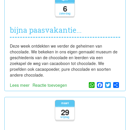
na
6
een
zaterdag
deugddoende
vakantie
bijna paasvakantie...
Deze week ontdekten we verder de geheimen van
chocolade. We bekeken in ons eigen gemaakt museum de
geschiedenis van de chocolade en leerden via een
zoekspel de weg van cacaoboon tot chocolade. We
proefden ook cacaopoeder, pure chocolade en soorten
andere chocolade.
WhatsApp
Facebook
Twitter
Shar
Lees meer
over
Reactie toevoegen
bijna
paasvakantie...
maart
29
vrijdag