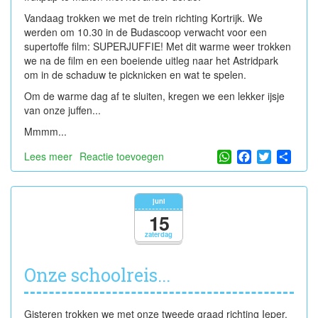
Vandaag trokken we met de trein richting Kortrijk. We
werden om 10.30 in de Budascoop verwacht voor een
supertoffe film: SUPERJUFFIE! Met dit warme weer trokken
we na de film en een boeiende uitleg naar het Astridpark
om in de schaduw te picknicken en wat te spelen.
Om de warme dag af te sluiten, kregen we een lekker ijsje
van onze juffen...
Mmmm...
WhatsApp
Facebook
Twitter
Shar
Lees meer
over
Reactie toevoegen
bezoek
Budascoop
juni
15
zaterdag
Onze schoolreis...
Gisteren trokken we met onze tweede graad richting Ieper.